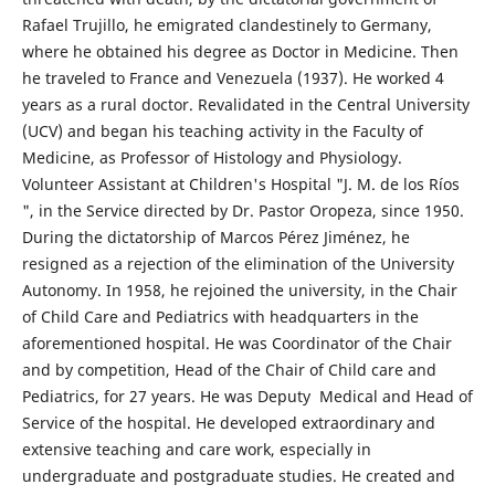
Rafael Trujillo, he emigrated clandestinely to Germany,
where he obtained his degree as Doctor in Medicine. Then
he traveled to France and Venezuela (1937). He worked 4
years as a rural doctor. Revalidated in the Central University
(UCV) and began his teaching activity in the Faculty of
Medicine, as Professor of Histology and Physiology.
Volunteer Assistant at Children's Hospital "J. M. de los Ríos
", in the Service directed by Dr. Pastor Oropeza, since 1950.
During the dictatorship of Marcos Pérez Jiménez, he
resigned as a rejection of the elimination of the University
Autonomy. In 1958, he rejoined the university, in the Chair
of Child Care and Pediatrics with headquarters in the
aforementioned hospital. He was Coordinator of the Chair
and by competition, Head of the Chair of Child care and
Pediatrics, for 27 years. He was Deputy Medical and Head of
Service of the hospital. He developed extraordinary and
extensive teaching and care work, especially in
undergraduate and postgraduate studies. He created and