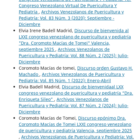
Congreso Venezolano Virtual De Puericultura Y
Pediatría
,
Archivos Venezolanos de Puericultura y
Pediatría: Vol. 83 Núm. 3 (2020): Septiembre -
Diciembre
Elvia Irene Badell Madrid,
Discurso de bienvenida al
LXXI congreso venezolano de puericultura y pediatría
"Dra. Coromoto Macías de Tomei" Valencia,
septiembre 2025
,
Archivos Venezolanos de
Puericultura y Pediatría: Vol. 88 Núm. 2 (2025): Julio-
Diciembre
Coromoto Macías de tomei,
Discurso orden Gustavo H.
Machado
,
Archivos Venezolanos de Puericultura y
Pediatría: Vol. 85 Núm. 1 (2022): Enero-Abril
Elvia Badell Madrid,
Discurso de bienvenidaal LXX
congreso venezolano de puericultura y pediatría “Dra.
Enriqueta Sileo”
,
Archivos Venezolanos de
Puericultura y Pediatría: Vol. 87 Núm. 2 (2024): Julio-
Diciembre
Coromoto Macías de Tomei,
Discurso epónimo Dra.
Coromoto Macías de Tomei LXXI congreso venezolano
de puericultura y pediatría Valencia, septiembre 2025
,
Archivos Venezolanos de Puericultura y Pediatría: Vol.