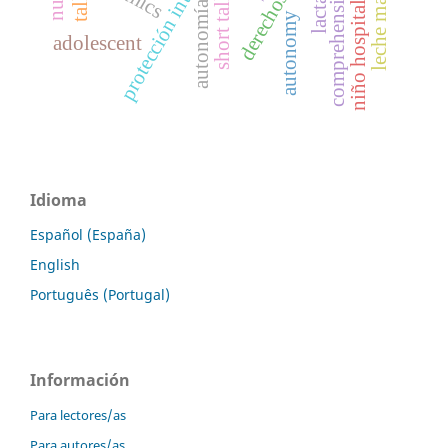
niño hospitalizado
protección integral
leche materna
short tall
autonomía
autonomy
adolescent
Idioma
Español (España)
English
Português (Portugal)
Información
Para lectores/as
Para autores/as