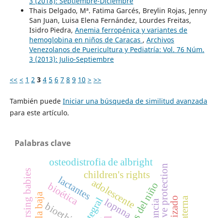
3 (2018): Septiembre-Diciembre
Thais Delgado, Mª. Fatima Garcés, Breylin Rojas, Jenny
San Juan, Luisa Elena Fernández, Lourdes Freitas,
Isidro Piedra,
Anemia ferropénica y variantes de
hemoglobina en niños de Caracas
,
Archivos
Venezolanos de Puericultura y Pediatría: Vol. 76 Núm.
3 (2013): Julio-Septiembre
<<
<
1
2
3
4
5
6
7
8
9
10
>
>>
También puede
Iniciar una búsqueda de similitud avanzada
para este artículo.
Palabras clave
osteodistrofia de albright
comprehensive protection
nursing babies
children's rights
lactantes
adolescente
derechos del niño
bioética
talla baja
lopnna
lactancia
bioethics