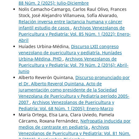
88 Núm. 2 (2025): Julio-Diciembre
Nolis Camacho-Camargo, Carlos Raul Olivo, Frances
Stock, José Alejandro Villanueva, Sofía Alvarado,
Relación inversa entre lactancia humana y cáncer
infantil estudio de casos
,
Archivos Venezolanos de
Puericultura y Pediatría: Vol. 85 Núm. 1 (2022): Enero-
Abril
Huíades Urbina-Médina,
Discurso LXII congreso
venezolano de puericultura y pediatría. Huníades
Urbina-Médina, PHD
,
Archivos Venezolanos de
Puericultura y Pediatría: Vol. 79 Núm. 2 (2016): Abril-
Junio
Alberto Reverón Quintana,
Discurso pronunciado por
el Dr. Alberto Reverol Quintana. Acto de
juramentación como presidente de la Sociedad
Venezolana de Puericultura y Pediatría período 2005-
2007
,
Archivos Venezolanos de Puericultura y
Pediatría: Vol. 68 Núm. 1 (2005): Enero-Marzo
María Ortega, Elsa Lara, Clara Uviedo, Pamela
Cárcamo, Roxana Fernández,
Nefropatía inducida por
medios de contraste en pediatría
,
Archivos
Venezolanos de Puericultura y Pediatría: Vol. 81 Núm.