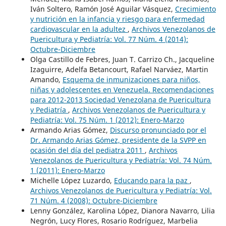
Iván Soltero, Ramón José Aguilar Vásquez,
Crecimiento
y nutrición en la infancia y riesgo para enfermedad
cardiovascular en la adultez
,
Archivos Venezolanos de
Puericultura y Pediatría: Vol. 77 Núm. 4 (2014):
Octubre-Diciembre
Olga Castillo de Febres, Juan T. Carrizo Ch., Jacqueline
Izaguirre, Adelfa Betancourt, Rafael Narváez, Martin
Amando,
Esquema de inmunizaciones para niños,
niñas y adolescentes en Venezuela. Recomendaciones
para 2012-2013 Sociedad Venezolana de Puericultura
y Pediatría
,
Archivos Venezolanos de Puericultura y
Pediatría: Vol. 75 Núm. 1 (2012): Enero-Marzo
Armando Arias Gómez,
Discurso pronunciado por el
Dr. Armando Arias Gómez, presidente de la SVPP en
ocasión del día del pediatra 2011
,
Archivos
Venezolanos de Puericultura y Pediatría: Vol. 74 Núm.
1 (2011): Enero-Marzo
Michelle López Luzardo,
Educando para la paz
,
Archivos Venezolanos de Puericultura y Pediatría: Vol.
71 Núm. 4 (2008): Octubre-Diciembre
Lenny González, Karolina López, Dianora Navarro, Lilia
Negrón, Lucy Flores, Rosario Rodríguez, Marbelia