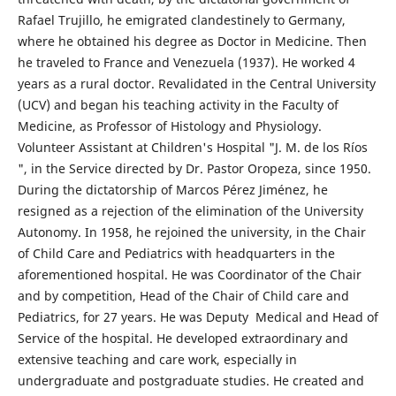
Rafael Trujillo, he emigrated clandestinely to Germany,
where he obtained his degree as Doctor in Medicine. Then
he traveled to France and Venezuela (1937). He worked 4
years as a rural doctor. Revalidated in the Central University
(UCV) and began his teaching activity in the Faculty of
Medicine, as Professor of Histology and Physiology.
Volunteer Assistant at Children's Hospital "J. M. de los Ríos
", in the Service directed by Dr. Pastor Oropeza, since 1950.
During the dictatorship of Marcos Pérez Jiménez, he
resigned as a rejection of the elimination of the University
Autonomy. In 1958, he rejoined the university, in the Chair
of Child Care and Pediatrics with headquarters in the
aforementioned hospital. He was Coordinator of the Chair
and by competition, Head of the Chair of Child care and
Pediatrics, for 27 years. He was Deputy Medical and Head of
Service of the hospital. He developed extraordinary and
extensive teaching and care work, especially in
undergraduate and postgraduate studies. He created and