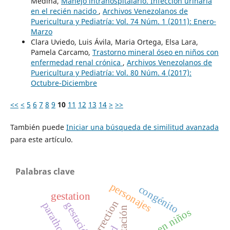
Medina,
Manejo intrahospitalario. Infección urinaria
en el recién nacido
,
Archivos Venezolanos de
Puericultura y Pediatría: Vol. 74 Núm. 1 (2011): Enero-
Marzo
Clara Uviedo, Luis Ávila, Maria Ortega, Elsa Lara,
Pamela Carcamo,
Trastorno mineral óseo en niños con
enfermedad renal crónica
,
Archivos Venezolanos de
Puericultura y Pediatría: Vol. 80 Núm. 4 (2017):
Octubre-Diciembre
<<
<
5
6
7
8
9
10
11
12
13
14
>
>>
También puede
Iniciar una búsqueda de similitud avanzada
para este artículo.
Palabras clave
personajes
congénito
gestation
gestación
parathormone
lázaro en niños