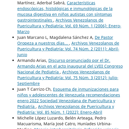
Martínez, Aderbal Sabrá,
Características
endoscópicas, histológicas e inmunológicas de la
mucosa digestiva en niños autistas con síntomas
gastrointestinales
,
Archivos Venezolanos de
Puericultura y Pediatría: Vol. 69 Núm. 1 (2006): Enero-
Marzo
Juan Marcano L, Magdalena Sánchez A,
De Pastor
Oropeza a nuestros días...
,
Archivos Venezolanos de
Puericultura y Pediatría: Vol. 74 Núm. 2 (2011): Abril-
Junio
Armando Arias,
Discurso pronunciado por el Dr.
Armando Arias en el acto inaugural del LVIII Congreso
Nacional de Pediatría
,
Archivos Venezolanos de
Puericultura y Pediatría: Vol. 75 Núm. 3 (2012): Julio-
Septiembre
Juan T Carrizo Ch,
Esquema de inmunizaciones para
niños y adolescentes de Venezuela recomendaciones
enero 2022 Sociedad Venezolana de Puericultura y
Pediatría
,
Archivos Venezolanos de Puericultura y
Pediatría: Vol. 85 Núm. 1 (2022): Enero-Abril
Michelle López Luzardo, Belén Arteaga, Pedro
Macuarisma, María José Catro, Huníades Urbina-