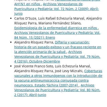
AH1N1 en niños
,
Archivos Venezolanos de
Puericultura y Pediatría: Vol. 72 Núm. 2 (2009): Abril-
Junio
Carlos D’Suze, Luis Rafael Echezuría Marval, Alejandro
Rísquez Parra, Mariano Fernández Silano,
Epidemiologia de la enfermedad diarreica en niños
,
Archivos Venezolanos de Puericultura y Pediatría: Vol.
84 Núm. 1S (2021): Enero
Alejandro Rísquez Parra,
Difteria y vacunación:
historia de un pasado exitoso y un fracaso reciente en
la atención primaria de la salud
,
Archivos
Venezolanos de Puericultura y Pediatría: Vol. 79 Núm.
4 (2016): Octubre-Diciembre
José Vicente Franco Soto, Luis Echezuría Marval,
Alejandro Rísquez Parra, José Levy Mizrahi,
Coberturas
vacunales a otros inmunógenos con la introducción de
la vacuna antineumococcica conjugada contra
neumococo. Estado Táchira (2007-2014)
,
Archivos
Venezolanos de Puericultura y Pediatría: Vol. 80 Núm.
2 (2017): Abril-Junio