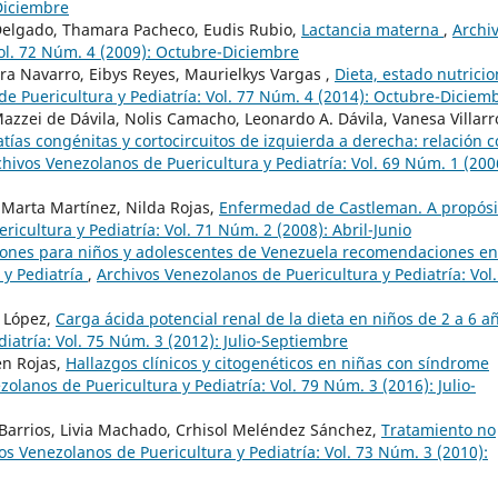
-Diciembre
 Delgado, Thamara Pacheco, Eudis Rubio,
Lactancia materna
,
Archi
Vol. 72 Núm. 4 (2009): Octubre-Diciembre
ra Navarro, Eibys Reyes, Maurielkys Vargas ,
Dieta, estado nutricio
e Puericultura y Pediatría: Vol. 77 Núm. 4 (2014): Octubre-Diciem
azzei de Dávila, Nolis Camacho, Leonardo A. Dávila, Vanesa Villarr
tías congénitas y cortocircuitos de izquierda a derecha: relación 
chivos Venezolanos de Puericultura y Pediatría: Vol. 69 Núm. 1 (200
, Marta Martínez, Nilda Rojas,
Enfermedad de Castleman. A propósi
icultura y Pediatría: Vol. 71 Núm. 2 (2008): Abril-Junio
nes para niños y adolescentes de Venezuela recomendaciones en
 y Pediatría
,
Archivos Venezolanos de Puericultura y Pediatría: Vol.
e López,
Carga ácida potencial renal de la dieta en niños de 2 a 6 
iatría: Vol. 75 Núm. 3 (2012): Julio-Septiembre
en Rojas,
Hallazgos clínicos y citogenéticos en niñas con síndrome
olanos de Puericultura y Pediatría: Vol. 79 Núm. 3 (2016): Julio-
arrios, Livia Machado, Crhisol Meléndez Sánchez,
Tratamiento no
os Venezolanos de Puericultura y Pediatría: Vol. 73 Núm. 3 (2010):