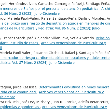
ngelli Hernández, Nolis Camacho-Camargo, Rafael J. Santiago Peña
n menores de 5 años por el personal de atención pediátrica
,
Arch
ol. 86 Núm. 2 (2023): Julio-Diciembre
, Mariela Paoli-Valeri, Rafael Santiago-Peña, Darling Morales, A
edia del brazo para riesgo de desnutrición aguda en menores de ci
anos de Puericultura y Pediatría: Vol. 86 Núm. 2 (2023): Julio-
 Frances Stock, José Alejandro Villanueva, Sofía Alvarado,
Relación
nfantil estudio de casos
,
Archivos Venezolanos de Puericultura y
il
iela Paoli-Valeri, Rosanna Cicchetti, Rafael J. Santiago Peña, Sof
d: marcador de riesgo cardiometabólico en escolares y adolescent
iatría: Vol. 87 Núm. 2 (2024): Julio-Diciembre
taglini, Jorge Kassisse,
Determinantes evolutivos en niños menore
irida en la comunidad
,
Archivos Venezolanos de Puericultura y
-Diciembre
Brizuela, José Levy Mizhary, Juan III Carrizo, Adelfa Betancourt,
e epidemias y pandemias
,
Archivos Venezolanos de Puericultura y