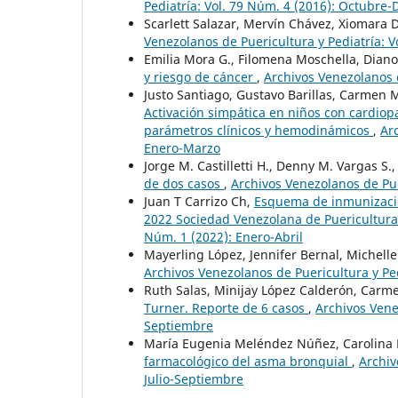
Pediatría: Vol. 79 Núm. 4 (2016): Octubre
Scarlett Salazar, Mervín Chávez, Xiomara
Venezolanos de Puericultura y Pediatría: 
Emilia Mora G., Filomena Moschella, Diano
y riesgo de cáncer
,
Archivos Venezolanos d
Justo Santiago, Gustavo Barillas, Carmen M
Activación simpática en niños con cardiopa
parámetros clínicos y hemodinámicos
,
Ar
Enero-Marzo
Jorge M. Castilletti H., Denny M. Vargas S.
de dos casos
,
Archivos Venezolanos de Puer
Juan T Carrizo Ch,
Esquema de inmunizacio
2022 Sociedad Venezolana de Puericultura
Núm. 1 (2022): Enero-Abril
Mayerling López, Jennifer Bernal, Michell
Archivos Venezolanos de Puericultura y Ped
Ruth Salas, Minijay López Calderón, Carm
Turner. Reporte de 6 casos
,
Archivos Venez
Septiembre
María Eugenia Meléndez Núñez, Carolina B
farmacológico del asma bronquial
,
Archiv
Julio-Septiembre