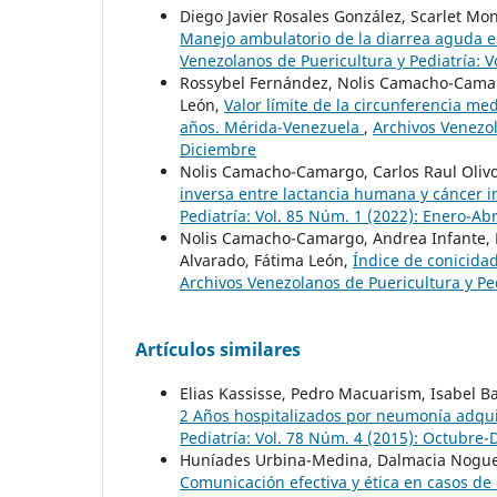
Diego Javier Rosales González, Scarlet Mo
Manejo ambulatorio de la diarrea aguda e
Venezolanos de Puericultura y Pediatría: V
Rossybel Fernández, Nolis Camacho-Camargo
León,
Valor límite de la circunferencia m
años. Mérida-Venezuela
,
Archivos Venezol
Diciembre
Nolis Camacho-Camargo, Carlos Raul Olivo,
inversa entre lactancia humana y cáncer i
Pediatría: Vol. 85 Núm. 1 (2022): Enero-Abr
Nolis Camacho-Camargo, Andrea Infante, Mar
Alvarado, Fátima León,
Índice de conicida
Archivos Venezolanos de Puericultura y Ped
Artículos similares
Elias Kassisse, Pedro Macuarism, Isabel Ba
2 Años hospitalizados por neumonía adqu
Pediatría: Vol. 78 Núm. 4 (2015): Octubre
Huníades Urbina-Medina, Dalmacia Noguera 
Comunicación efectiva y ética en casos d