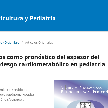
cultura y Pediatría
re - Diciembre
/
Artículos Originales
s como pronóstico del espesor del
 riesgo cardiometabólico en pediatría
imiento. Servicio de
tituto Autónomo Hospital
Mérida, Venezuela