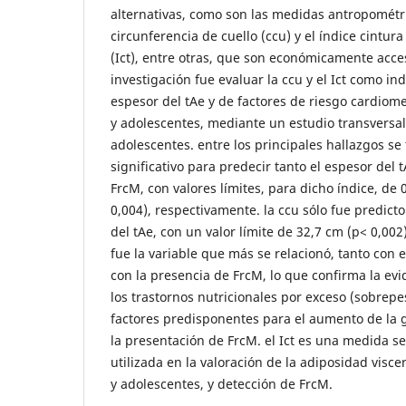
alternativas, como son las medidas antropométri
circunferencia de cuello (ccu) y el índice cintura 
(Ict), entre otras, que son económicamente acces
investigación fue evaluar la ccu y el Ict como in
espesor del tAe y de factores de riesgo cardiom
y adolescentes, mediante un estudio transversal
adolescentes. entre los principales hallazgos se t
significativo para predecir tanto el espesor del 
FrcM, con valores límites, para dicho índice, de 
0,004), respectivamente. la ccu sólo fue predicto
del tAe, con un valor límite de 32,7 cm (p< 0,002)
fue la variable que más se relacionó, tanto con 
con la presencia de FrcM, lo que confirma la ev
los trastornos nutricionales por exceso (sobrep
factores predisponentes para el aumento de la g
la presentación de FrcM. el Ict es una medida s
utilizada en la valoración de la adiposidad visce
y adolescentes, y detección de FrcM.