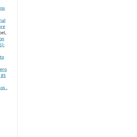
vos
nal
bre
oel,
con
6):
to
ero
 85
años
,