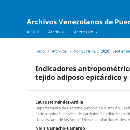
Archivos Venezolanos de Pueri
Actual
Archivos
Acerca de
Inicio
/
Archivos
/
Vol. 83 Núm. 3 (2020): Septiemb
Indicadores antropométrico
tejido adiposo epicárdico y
Laura Hernández-Ardila
Departamento de Pediatría. Servicio de Nutrición, Crec
Endocrinología. Servicio de Cardiología Pediátrica Ins
Universitario de los Andes. Universidad de los Andes. 
Nolis Camacho-Camargo