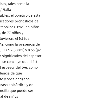
cas, tales como la
/ /talla
ibles. el objetivo de esta
dicadores pronósticos del
etabólico (FrcM) en niños
, de 77 niños y
uvieron: el Ict fue
tAe, como la presencia de
0,53 (p <0,0001) y 0,55 (p<
r significativo del espesor
. se concluye que el Ict
el espesor del tAe, como
idencia de que
eso y obesidad) son
rasa epicárdica y de
encilla que puede ser
ral de niños