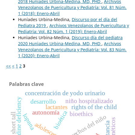
2018 Huníades Urbina-Medina, MD, PHD
,
Archivos
Venezolanos de Puericultura y Pediatría: Vol. 81 Núm.
1 (2018): Enero-Abril
Huníades Urbina-Medina,
Discurso por el día del
Pediatra 2019
,
Archivos Venezolanos de Puericultura y
Pediatría: Vol. 82 Núm. 1 (2019): Enero-Abril
Hunìades Urbina-Medina,
Discurso día del pediatra
2020 Hunìades Urbina-Medina, MD, PHD
,
Archivos
Venezolanos de Puericultura y Pediatría: Vol. 83 Núm.
1 (2020): Enero-Abril
<<
<
1
2
3
Palabras clave
concentración de yodo urinario
iodine deficiency
niño hospitalizado
desarrollo
lactantes
rights of the child
autonomía
bioética
bioethics
short tall
lopnna
derechos del niño
antieméticos
lactancia
adolescente