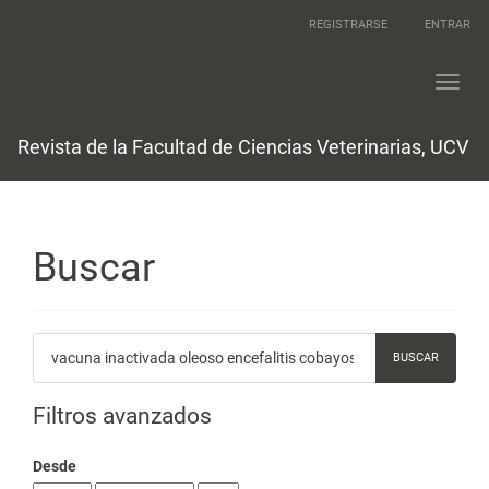
Navegación
REGISTRARSE
ENTRAR
principal
Contenido
principal
Toggl
Barra
navig
lateral
Revista de la Facultad de Ciencias Veterinarias, UCV
Buscar
Buscar
artículos
por
Filtros avanzados
Desde