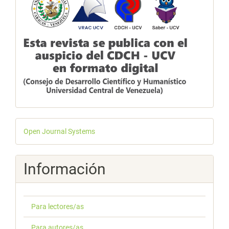
Desarrollado
Open Journal Systems
por
Información
Para lectores/as
Para autores/as