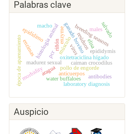
Palabras clave
salvado
ganado bovino
macho
histologia animal
breeding seasons
males
epidídimo
enzyme
residuos
época de apareamiento
músculo
elisa
enzimas
riñón
virus
epididymis
pcr
oxitetraciclina hígado
madurez sexual
caiman crocodilus
aragua
pollo de engorde
morbidity
anticuerpos
antibodies
water buffaloes
laboratory diagnosis
Auspicio