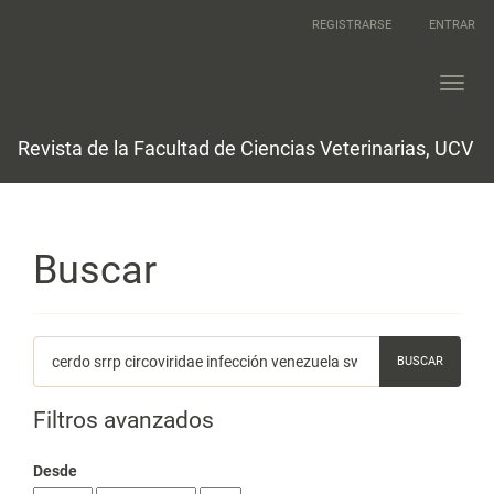
Navegación
REGISTRARSE
ENTRAR
principal
Contenido
principal
Toggl
Barra
navig
lateral
Revista de la Facultad de Ciencias Veterinarias, UCV
Buscar
Buscar
artículos
por
Filtros avanzados
Desde