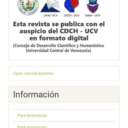
Desarrollado
Open Journal Systems
por
Información
Para lectores/as
Para autores/as