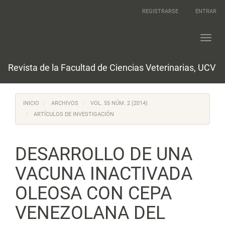
Navegación
REGISTRARSE
ENTRAR
principal
Contenido
principal
Toggl
Barra
navig
lateral
Revista de la Facultad de Ciencias Veterinarias, UCV
INICIO
ARCHIVOS
VOL. 55 NÚM. 2 (2014)
ARTÍCULOS DE INVESTIGACIÓN
DESARROLLO DE UNA
VACUNA INACTIVADA
OLEOSA CON CEPA
VENEZOLANA DEL