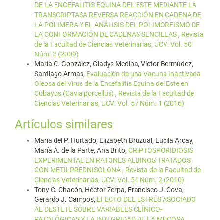
DE LA ENCEFALITIS EQUINA DEL ESTE MEDIANTE LA
TRANSCRIPTASA REVERSA REACCIÓN EN CADENA DE
LA POLIMERA Y EL ANÁLISIS DEL POLIMORFISMO DE
LA CONFORMACIÓN DE CADENAS SENCILLAS
,
Revista
de la Facultad de Ciencias Veterinarias, UCV: Vol. 50
Núm. 2 (2009)
María C. González, Gladys Medina, Víctor Bermúdez,
Santiago Armas,
Evaluación de una Vacuna Inactivada
Oleosa del Virus de la Encefalitis Equina del Este en
Cobayos (Cavia porcellus)
,
Revista de la Facultad de
Ciencias Veterinarias, UCV: Vol. 57 Núm. 1 (2016)
Artículos similares
María del P. Hurtado, Elizabeth Bruzual, Lucila Arcay,
María A. de la Parte, Ana Brito,
CRIPTOSPORIDIOSIS
EXPERIMENTAL EN RATONES ALBINOS TRATADOS
CON METILPREDNISOLONA
,
Revista de la Facultad de
Ciencias Veterinarias, UCV: Vol. 51 Núm. 2 (2010)
Tony C. Chacón, Héctor Zerpa, Francisco J. Cova,
Gerardo J. Campos,
EFECTO DEL ESTRÉS ASOCIADO
AL DESTETE SOBRE VARIABLES CLÍNICO-
PATOLÓGICAS Y LA INTEGRIDAD DE LA MUCOSA