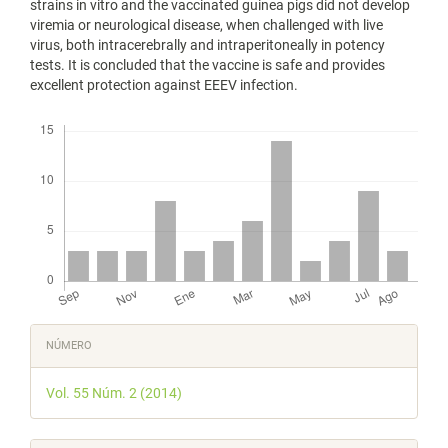
strains in vitro and the vaccinated guinea pigs did not develop
viremia or neurological disease, when challenged with live
virus, both intracerebrally and intraperitoneally in potency
tests. It is concluded that the vaccine is safe and provides
excellent protection against EEEV infection.
Descargas
Detalles
NÚMERO
del
Vol. 55 Núm. 2 (2014)
artículo