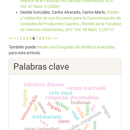
Revista de la Facultad de Ciencias Veterinarias, UCV:
Vol. 47 Núm. 2 (2006)
Deokie González, Carlos Alvarado, Carlos Marín,
Diseño
y Validación de una Encuesta para la Caracterización de
Unidades de Producción Caprina
,
Revista de la Facultad
de Ciencias Veterinarias, UCV: Vol. 58 Núm. 2 (2017)
<<
<
1
2
3
4
5
6
7
8
9
10
>
>>
También puede
Iniciar una búsqueda de similitud avanzada
para este artículo.
Palabras clave
infectious diseases
vacuna inactivada
chigüire
ciclo estral
inmunología
congenital abnormalities
aplasia
brahman
uterus
hígado
pcr
aragua
age
cerdas
bazo
anomalías congénitas
edad
leishmaniasis
vaca
útero
sows
razas (animales)