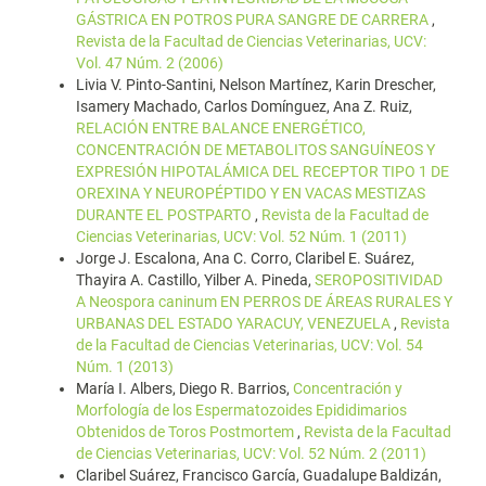
GÁSTRICA EN POTROS PURA SANGRE DE CARRERA
,
Revista de la Facultad de Ciencias Veterinarias, UCV:
Vol. 47 Núm. 2 (2006)
Livia V. Pinto-Santini, Nelson Martínez, Karin Drescher,
Isamery Machado, Carlos Domínguez, Ana Z. Ruiz,
RELACIÓN ENTRE BALANCE ENERGÉTICO,
CONCENTRACIÓN DE METABOLITOS SANGUÍNEOS Y
EXPRESIÓN HIPOTALÁMICA DEL RECEPTOR TIPO 1 DE
OREXINA Y NEUROPÉPTIDO Y EN VACAS MESTIZAS
DURANTE EL POSTPARTO
,
Revista de la Facultad de
Ciencias Veterinarias, UCV: Vol. 52 Núm. 1 (2011)
Jorge J. Escalona, Ana C. Corro, Claribel E. Suárez,
Thayira A. Castillo, Yilber A. Pineda,
SEROPOSITIVIDAD
A Neospora caninum EN PERROS DE ÁREAS RURALES Y
URBANAS DEL ESTADO YARACUY, VENEZUELA
,
Revista
de la Facultad de Ciencias Veterinarias, UCV: Vol. 54
Núm. 1 (2013)
María I. Albers, Diego R. Barrios,
Concentración y
Morfología de los Espermatozoides Epididimarios
Obtenidos de Toros Postmortem
,
Revista de la Facultad
de Ciencias Veterinarias, UCV: Vol. 52 Núm. 2 (2011)
Claribel Suárez, Francisco García, Guadalupe Baldizán,