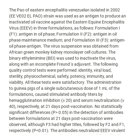
The Pao of eastern encephalitis venezuelan isolated in 2002
(EE VE02 EL PAO) strain was used as an antigen to produce an
inactivated oil vaccine against the Eastern Equine Encephalitis
Virus (EEEV) in three formulations, as follows: Formulation I
(F1): antigen in oil phase; Formulation II (F2): antigen in oil
phase-maintenance medium; and Formulation III (F3): antigen-
oil phase-antigen. The virus suspension was obtained from
African green monkey kidney monolayer cell cultures. The
binary ethylenimine (BEI) was used to inactivate the virus,
along with an incomplete Freund´s adjuvant. The following
quality control tests were performed: identity, viral load,
sterility, physicochemical, safety, potency, immunity, and
viability. All these tests were satisfactory. The administration
to guinea pigs of a single subcutaneous dose of 1 mL of the
formulations, caused stimulated antibody titers by
hemagglutination inhibition (≥ 20) and serum neutralization (≥
40), respectively, at 21 days post-vaccination. No statistically
significant differences (P> 0.05) in the detection of antibodies
between formulations at 21 days post-vaccination were
observed, although F3 had higher titles, followed by F2 and F1,
respectively (P<0.01). The antibodies neutralized EEEV virulent