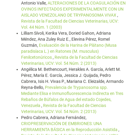
Antonio Valle,
ALTERACIONES DE LA COAGULACIÓN EN
OVINOS INFECTADOS EXPERIMENTALMENTE CON UN
AISLADO VENEZOLANO DE TRYPANOSOMA VIVAX
,
Revista de la Facultad de Ciencias Veterinarias, UCV:
Vol. 44 Núm. 1 (2003)
Lilliam Sívoli, Kerika Vera, Doried Gahon, Adriana
Méndez, Ana Zuley Ruiz E., Elevina Pérez, Romel
Guzmán,
Evaluación de la Harina de Plátano (Musa
paradisíaca L.) en Ratones (M. musculus)
Fenilcetonúricos
,
Revista de la Facultad de Ciencias
Veterinarias, UCV: Vol. 54 Núm. 2 (2013)
Angélica M. Bethencourt, Herakles A. García, Arlett M.
Pérez, María E. García, Jessica J. Quijada, Pedro
Cabrera, Isis H. Vivas P., Mariana C. Eleizalde, Armando
Reyna-Bello,
Prevalencia de Trypanosoma spp.
Mediante Elisa e Inmunofluorescencia Indirecta en Tres
Rebaños de Búfalos de Agua del estado Cojedes,
Venezuela
,
Revista de la Facultad de Ciencias
Veterinarias, UCV: Vol. 54 Núm. 2 (2013)
Pedro Cabrera, Adriana Fernández,
CRIOPRESERVACIÓN DE EMBRIONES: UNA
HERRAMIENTA BÁSICA en la Reproducción Asistida
,