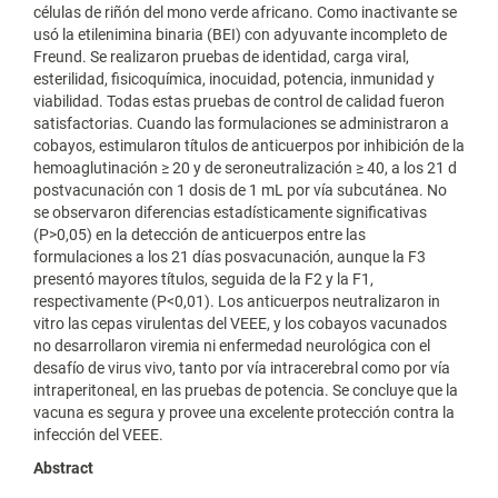
células de riñón del mono verde africano. Como inactivante se
usó la etilenimina binaria (BEI) con adyuvante incompleto de
Freund. Se realizaron pruebas de identidad, carga viral,
esterilidad, fisicoquímica, inocuidad, potencia, inmunidad y
viabilidad. Todas estas pruebas de control de calidad fueron
satisfactorias. Cuando las formulaciones se administraron a
cobayos, estimularon títulos de anticuerpos por inhibición de la
hemoaglutinación ≥ 20 y de seroneutralización ≥ 40, a los 21 d
postvacunación con 1 dosis de 1 mL por vía subcutánea. No
se observaron diferencias estadísticamente significativas
(P>0,05) en la detección de anticuerpos entre las
formulaciones a los 21 días posvacunación, aunque la F3
presentó mayores títulos, seguida de la F2 y la F1,
respectivamente (P<0,01). Los anticuerpos neutralizaron in
vitro las cepas virulentas del VEEE, y los cobayos vacunados
no desarrollaron viremia ni enfermedad neurológica con el
desafío de virus vivo, tanto por vía intracerebral como por vía
intraperitoneal, en las pruebas de potencia. Se concluye que la
vacuna es segura y provee una excelente protección contra la
infección del VEEE.
Abstract