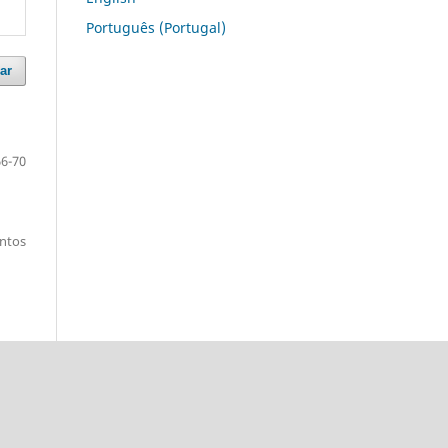
Português (Portugal)
ar
66-70
entos