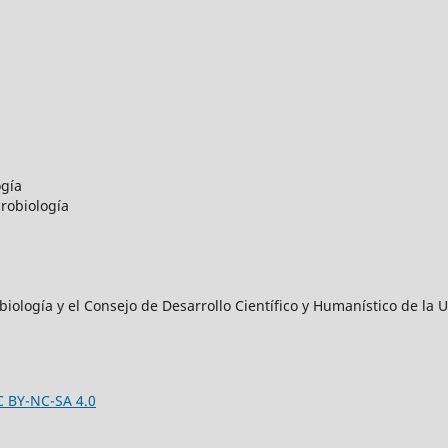
ogía
robiología
iología y el Consejo de Desarrollo Científico y Humanístico de l
C BY-NC-SA 4.0