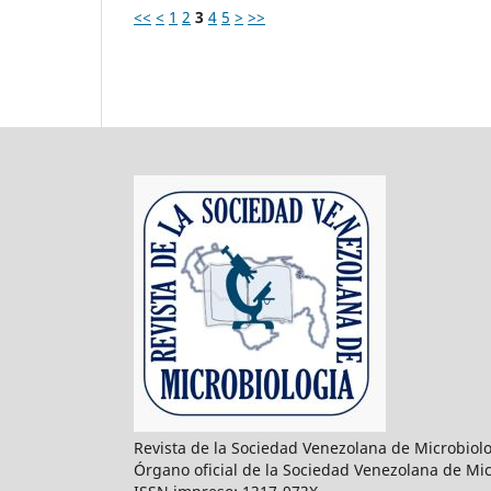
<<
<
1
2
3
4
5
>
>>
Revista de la Sociedad Venezolana de Microbiol
Órgano oficial de la Sociedad Venezolana de Mic