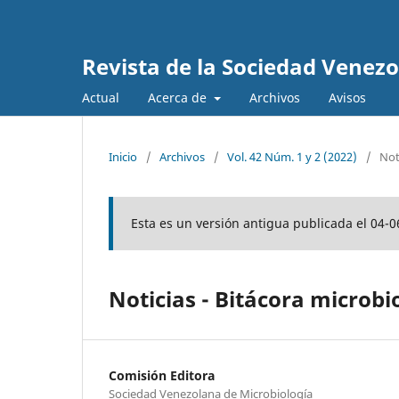
Revista de la Sociedad Venez
Actual
Acerca de
Archivos
Avisos
Inicio
/
Archivos
/
Vol. 42 Núm. 1 y 2 (2022)
/
Not
Esta es un versión antigua publicada el 04-0
Noticias - Bitácora microbi
Comisión Editora
Sociedad Venezolana de Microbiología