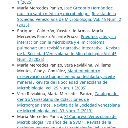
1 (2025)
María Mercedes Panizo,
José Gregorio Hernández:
nuestro santo médico y microbiólogo
,
Revista de la
Sociedad Venezolana de Microbiología: Vol. 45 Núm. 2
(2025)
Enrique J. Calderón, Yaxsier de Armas, María
Mercedes Panizo, Vicente Friaza,
Pneumocystis y su
interacción con la microbiota y el microbioma
pulmonar: una revisión narrativa integrativa
,
Revista
de la Sociedad Venezolana de Microbiología: Vol. 45
Núm. 2 (2025)
María Mercedes Panizo, Vera Reviákina, Williams
Montes, Gladys González,
Mantenimiento y
preservación de hongos en agua destilada y aceite
mineral
,
Revista de la Sociedad Venezolana de
Microbiología: Vol. 25 Núm. 1 (2005)
Vera Reviakina, María Mercedes Panizo,
Catálogo del
Centro Venezolano de Colecciones de
Microorganismos
,
Revista de la Sociedad Venezolana
de Microbiología: Vol. 33 Núm. 2 (2013)
María Mercedes Panizo,
XI Congreso Venezolano de
Microbiología “70 años de la SVM”
,
Revista de la
Sociedad Venezolana de Microbiología: Vol. 44 Núm.