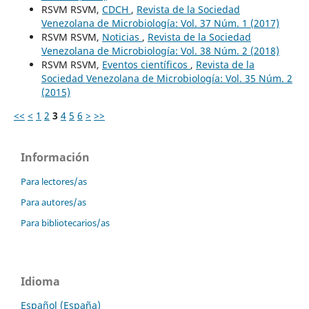
RSVM RSVM,
CDCH
,
Revista de la Sociedad
Venezolana de Microbiología: Vol. 37 Núm. 1 (2017)
RSVM RSVM,
Noticias
,
Revista de la Sociedad
Venezolana de Microbiología: Vol. 38 Núm. 2 (2018)
RSVM RSVM,
Eventos científicos
,
Revista de la
Sociedad Venezolana de Microbiología: Vol. 35 Núm. 2
(2015)
<<
<
1
2
3
4
5
6
>
>>
Información
Para lectores/as
Para autores/as
Para bibliotecarios/as
Idioma
Español (España)