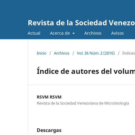
Revista de la Sociedad Venez
Actual
Acerca de
Archivos
Avisos
Inicio
/
Archivos
/
Vol. 36 Núm. 2 (2016)
/
Índices
Índice de autores del volu
RSVM RSVM
Revista de la Sociedad Venezolana de Microbiología
Descargas