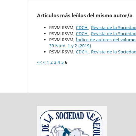
Artículos más leídos del mismo autor/a
RSVM RSVM,
CDCH
,
Revista de la Socieda
RSVM RSVM,
CDCH
,
Revista de la Socieda
RSVM RSVM,
Índice de autores del volum
39 Núm. 1 y 2 (2019)
RSVM RSVM,
CDCH
,
Revista de la Socieda
<<
<
1
2
3
4
5
6