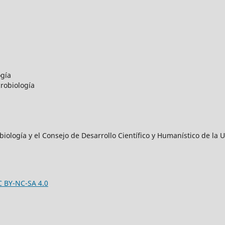
ogía
robiología
iología y el Consejo de Desarrollo Científico y Humanístico de l
C BY-NC-SA 4.0