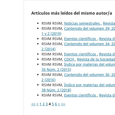
Artículos más leídos del mismo autor/a
RSVM RSVM,
Noticias semestrales
,
Revist
RSVM RSVM,
Contenido del volumen 39; 2
1 y 2 (2019)
RSVM RSVM,
Eventos científicos
,
Revista d
RSVM RSVM,
Contenido del volumen 34; 2
2 (2014)
RSVM RSVM,
Eventos científicos
,
Revista d
RSVM RSVM,
CDCH
,
Revista de la Socieda
RSVM RSVM,
Índice por materias del vol
35 Núm. 2 (2015)
RSVM RSVM,
Contenido del volumen 36; 2
2 (2016)
RSVM RSVM,
Índice por materias del vol
38 Núm. 2 (2018)
RSVM RSVM,
Eventos científicos
,
Revista d
<<
<
1
2
3
4
5
6
>
>>