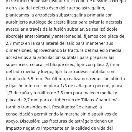
y fractura trimaleolar ipsilateral. El cual fue llevado a cirugía
y en vista del defecto óseo del cuerpo astragalino,
planteamos la artrodesis subastragalina primaria con
autoinjerto autólogo de cresta ilíaca para evitar la necrosis
avascular a través de la fusión subtalar. Se realizó doble
abordaje anterolateral y anteromedial, fijamos con placa de
2,7 mmØ en la cara lateral del talo para mantener sus
dimensiones, aprovechando la fractura del maléolo medial,
accedemos a la articulación subtalar para preparar las
superficies, colocar el bloque óseo, fijar con placa 2,7 mm
del lado medial y luego, fijar la artrodesis subtalar con
tornillo de 6,5 mm. Por último, realizamos reducción abierta
y fijación interna con placa 1/3 de caña para peroné, placa
1/3 de caña y tornillos de 3.5 mm para maléolo medial y
placa de 2,7 mm para el tubérculo de Tillaux-Chaput más
tornillo transindesmal. Resultados: Se alcanzó la
consolidación permitiendo la marcha sin dispositivos de
apoyo. Discusión: Las fracturas de astrágalo tienen un
impacto negativo importante en la calidad de vida del