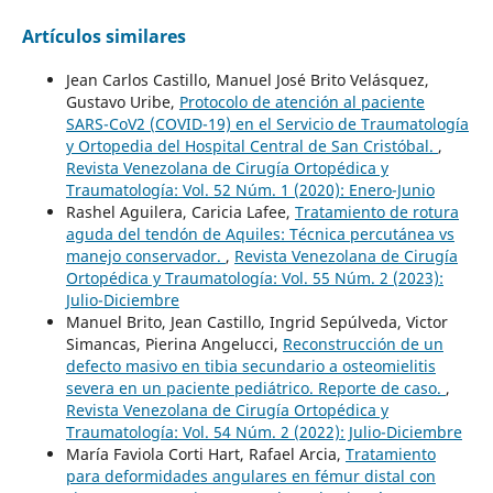
Artículos similares
Jean Carlos Castillo, Manuel José Brito Velásquez,
Gustavo Uribe,
Protocolo de atención al paciente
SARS-CoV2 (COVID-19) en el Servicio de Traumatología
y Ortopedia del Hospital Central de San Cristóbal.
,
Revista Venezolana de Cirugía Ortopédica y
Traumatología: Vol. 52 Núm. 1 (2020): Enero-Junio
Rashel Aguilera, Caricia Lafee,
Tratamiento de rotura
aguda del tendón de Aquiles: Técnica percutánea vs
manejo conservador.
,
Revista Venezolana de Cirugía
Ortopédica y Traumatología: Vol. 55 Núm. 2 (2023):
Julio-Diciembre
Manuel Brito, Jean Castillo, Ingrid Sepúlveda, Victor
Simancas, Pierina Angelucci,
Reconstrucción de un
defecto masivo en tibia secundario a osteomielitis
severa en un paciente pediátrico. Reporte de caso.
,
Revista Venezolana de Cirugía Ortopédica y
Traumatología: Vol. 54 Núm. 2 (2022): Julio-Diciembre
María Faviola Corti Hart, Rafael Arcia,
Tratamiento
para deformidades angulares en fémur distal con