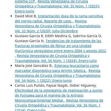
sistema LCP
,
Revista Venezolana de Cirugía
Ortopédica y Traumatología: Vol. 55 Núm. 1 (2023):
Enero-Junio
David Miot B,
Implantación ósea de la rama sensitiva
del nervio radial. Reporte de caso.
,
Revista
Venezolana de Cirugía Ortopédica y Traumatología:
Vol. 52 Núm. 2 (2020): Julio-Diciembre
Gustavo García R, Edith Medina G, Sabrina García O,
Gustavo García N,
Tendencias de tratamiento de las
fracturas proximales de fémur en una Unidad
Quirúrgica venezolana entre enero 2004 y agosto 2022
,
Revista Venezolana de Cirugía Ortopédica y
Traumatología: Vol. 56 Núm. 1 (2024): Enero-Julio
María José González B.,
Esterasa leucocitaria como
marcador diagnóstico para Artritis Séptica
,
Revista
Venezolana de Cirugía Ortopédica y Traumatología:
Vol. 54 Núm. 1 (2022): Enero-Junio
Carlos Luis Pulido, Faysal Nagib, Didier Higuerey,
Efectividad de la osteotomía de realineación a punto
de Fujisawa para el manejo de la Artrosis
Monocompartimental Medial
,
Revista Venezolana de
Cirugía Ortopédica y Traumatología: Vol. 56 Núm. 1
(2024): Enero-Julio