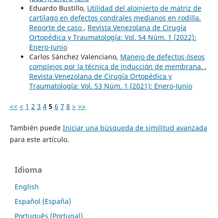
Eduardo Bustillo,
Utilidad del aloinjerto de matriz de
cartílago en defectos condrales medianos en rodilla.
Reporte de caso
,
Revista Venezolana de Cirugía
Ortopédica y Traumatología: Vol. 54 Núm. 1 (2022):
Enero-Junio
Carlos Sánchez Valenciano,
Manejo de defectos óseos
complejos por la técnica de inducción de membrana.
,
Revista Venezolana de Cirugía Ortopédica y
Traumatología: Vol. 53 Núm. 1 (2021): Enero-Junio
<<
<
1
2
3
4
5
6
7
8
>
>>
También puede
Iniciar una búsqueda de similitud avanzada
para este artículo.
Idioma
English
Español (España)
Português (Portugal)