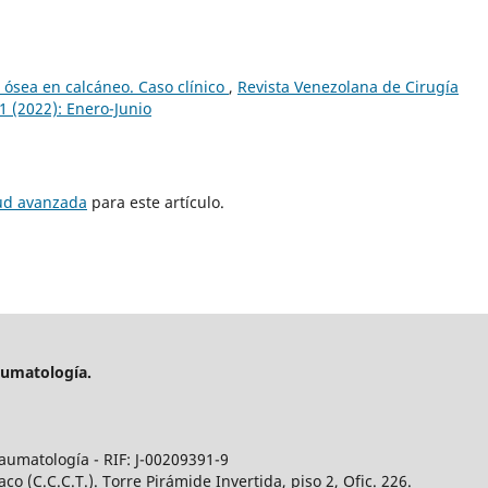
 ósea en calcáneo. Caso clínico
,
Revista Venezolana de Cirugía
1 (2022): Enero-Junio
tud avanzada
para este artículo.
aumatología.
aumatología - RIF: J-00209391-9
 (C.C.C.T.). Torre Pirámide Invertida, piso 2, Ofic. 226.