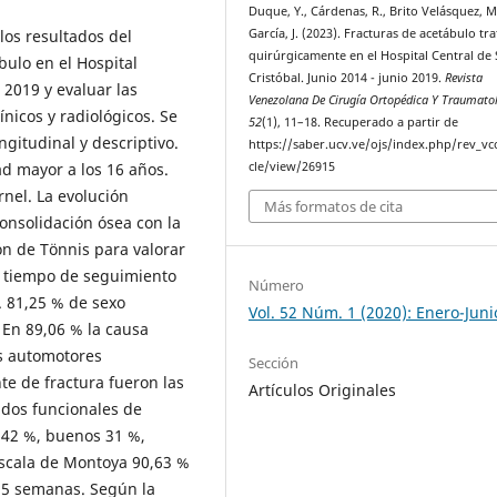
Duque, Y., Cárdenas, R., Brito Velásquez, M.
 los resultados del
García, J. (2023). Fracturas de acetábulo tr
quirúrgicamente en el Hospital Central de
bulo en el Hospital
Cristóbal. Junio 2014 - junio 2019.
Revista
 2019 y evaluar las
Venezolana De Cirugía Ortopédica Y Traumato
ínicos y radiológicos. Se
52
(1), 11–18. Recuperado a partir de
ngitudinal y descriptivo.
https://saber.ucv.ve/ojs/index.php/rev_vco
d mayor a los 16 años.
cle/view/26915
rnel. La evolución
Más formatos de cita
consolidación ósea con la
ión de Tönnis para valorar
El tiempo de seguimiento
Número
. 81,25 % de sexo
Vol. 52 Núm. 1 (2020): Enero-Juni
 En 89,06 % la causa
os automotores
Sección
te de fractura fueron las
Artículos Originales
ados funcionales de
s 42 %, buenos 31 %,
Escala de Montoya 90,63 %
-15 semanas. Según la