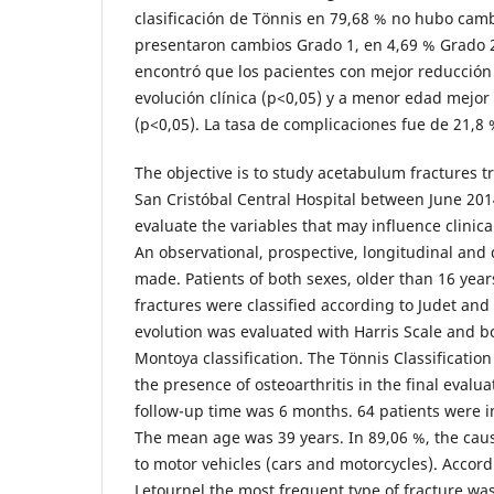
clasificación de Tönnis en 79,68 % no hubo camb
presentaron cambios Grado 1, en 4,69 % Grado 2
encontró que los pacientes con mejor reducció
evolución clínica (p<0,05) y a menor edad mejor 
(p<0,05). La tasa de complicaciones fue de 21,8 
The objective is to study acetabulum fractures tr
San Cristóbal Central Hospital between June 20
evaluate the variables that may influence clinica
An observational, prospective, longitudinal and 
made. Patients of both sexes, older than 16 yea
fractures were classified according to Judet and
evolution was evaluated with Harris Scale and b
Montoya classification. The Tönnis Classificatio
the presence of osteoarthritis in the final eval
follow-up time was 6 months. 64 patients were i
The mean age was 39 years. In 89,06 %, the cau
to motor vehicles (cars and motorcycles). Accord
Letournel the most frequent type of fracture wa