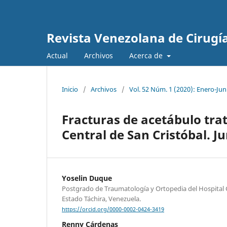
Revista Venezolana de Cirugí
Actual
Archivos
Acerca de
Inicio
/
Archivos
/
Vol. 52 Núm. 1 (2020): Enero-Jun
Fracturas de acetábulo tra
Central de San Cristóbal. Ju
Yoselin Duque
Postgrado de Traumatología y Ortopedia del Hospital C
Estado Táchira, Venezuela.
https://orcid.org/0000-0002-0424-3419
Renny Cárdenas