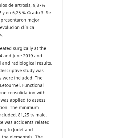
ios de artrosis, 9,37%
 y en 6,25 % Grado 3. Se
n presentaron mejor
evolución clínica
%.
eated surgically at the
14 and June 2019 and
l and radiological results.
descriptive study was
rs were included. The
 Letournel. Functional
one consolidation with
n was applied to assess
uation. The minimum
ncluded. 81,25 % male.
se was accidents related
ing to Judet and
s the elementals. The