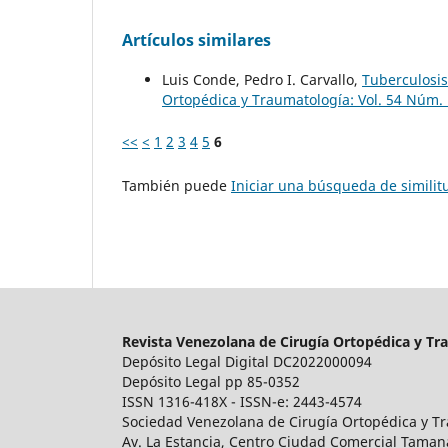
Artículos similares
Luis Conde, Pedro I. Carvallo,
Tuberculosis
Ortopédica y Traumatología: Vol. 54 Núm. 
<<
<
1
2
3
4
5
6
También puede
Iniciar una búsqueda de simili
Revista Venezolana de Cirugía Ortopédica y Tr
Depósito Legal Digital DC2022000094
Depósito Legal pp 85-0352
ISSN 1316-418X - ISSN-e: 2443-4574
Sociedad Venezolana de Cirugía Ortopédica y Tr
Av. La Estancia, Centro Ciudad Comercial Tamanaco