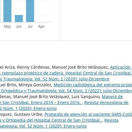
l Ariza, Renny Cárdenas, Manuel José Brito Velásquez,
Aplicación
reemplazo protésico de cadera. Hospital Central de San Cristóbal
y Traumatología: Vol. 52 Núm. 2 (2020): Julio-Diciembre
uel Brito, Mireya González,
Medición radiológica del extremo prox
 Ortopédica y Traumatología: Vol. 54 Núm. 2 (2022): Julio-Diciembr
enas, Manuel José Brito Velásquez, Luis Sanguino,
Manejo de
de San Cristóbal. Enero 2014 – Enero 2016.
,
Revista Venezolana de
52 Núm. 1 (2020): Enero-Junio
lásquez, Gustavo Uribe,
Protocolo de atención al paciente SARS-CoV
 y Ortopedia del Hospital Central de San Cristóbal.
,
Revista
tología: Vol. 52 Núm. 1 (2020): Enero-Junio