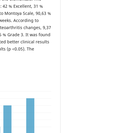
: 42 % Excellent, 31 %
to Montoya Scale, 90,63 %
weeks. According to
teoarthritis changes, 9,37
 % Grade 3. It was found
ed better clinical results
lts (p <0.05). The