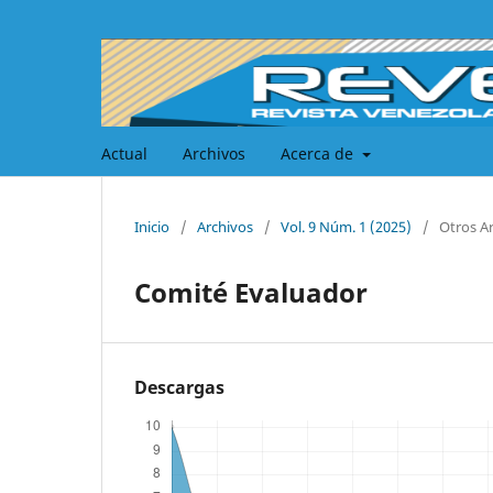
Actual
Archivos
Acerca de
Inicio
/
Archivos
/
Vol. 9 Núm. 1 (2025)
/
Otros A
Comité Evaluador
Descargas