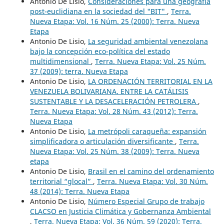
Antonio De Lisio,
Consideraciones para una geografía
post-euclidiana en la sociedad del "BIT"
,
Terra.
Nueva Etapa: Vol. 16 Núm. 25 (2000): Terra. Nueva
Etapa
Antonio De Lisio,
La seguridad ambiental venezolana
bajo la concepción eco-política del estado
multidimensional
,
Terra. Nueva Etapa: Vol. 25 Núm.
37 (2009): terra. Nueva Etapa
Antonio De Lisio,
LA ORDENACIÓN TERRITORIAL EN LA
VENEZUELA BOLIVARIANA. ENTRE LA CATÁLISIS
SUSTENTABLE Y LA DESACELERACIÓN PETROLERA
,
Terra. Nueva Etapa: Vol. 28 Núm. 43 (2012): Terra.
Nueva Etapa
Antonio De Lisio,
La metrópoli caraqueña: expansión
simplificadora o articulación diversificante
,
Terra.
Nueva Etapa: Vol. 25 Núm. 38 (2009): Terra. Nueva
etapa
Antonio De Lisio,
Brasil en el camino del ordenamiento
territorial “glocal”
,
Terra. Nueva Etapa: Vol. 30 Núm.
48 (2014): Terra. Nueva Etapa
Antonio De Lisio,
Número Especial Grupo de trabajo
CLACSO en Justicia Climática y Gobernanza Ambiental
,
Terra. Nueva Etapa: Vol. 36 Núm. 59 (2020): Terra.