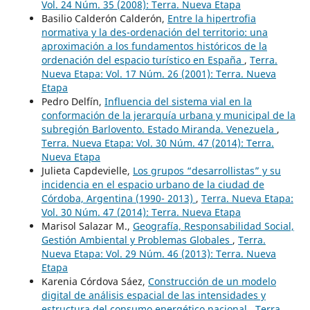
Vol. 24 Núm. 35 (2008): Terra. Nueva Etapa
Basilio Calderón Calderón,
Entre la hipertrofia
normativa y la des-ordenación del territorio: una
aproximación a los fundamentos históricos de la
ordenación del espacio turístico en España
,
Terra.
Nueva Etapa: Vol. 17 Núm. 26 (2001): Terra. Nueva
Etapa
Pedro Delfín,
Influencia del sistema vial en la
conformación de la jerarquía urbana y municipal de la
subregión Barlovento. Estado Miranda. Venezuela
,
Terra. Nueva Etapa: Vol. 30 Núm. 47 (2014): Terra.
Nueva Etapa
Julieta Capdevielle,
Los grupos “desarrollistas” y su
incidencia en el espacio urbano de la ciudad de
Córdoba, Argentina (1990- 2013)
,
Terra. Nueva Etapa:
Vol. 30 Núm. 47 (2014): Terra. Nueva Etapa
Marisol Salazar M.,
Geografía, Responsabilidad Social,
Gestión Ambiental y Problemas Globales
,
Terra.
Nueva Etapa: Vol. 29 Núm. 46 (2013): Terra. Nueva
Etapa
Karenia Córdova Sáez,
Construcción de un modelo
digital de análisis espacial de las intensidades y
estructura del consumo energético nacional
,
Terra.