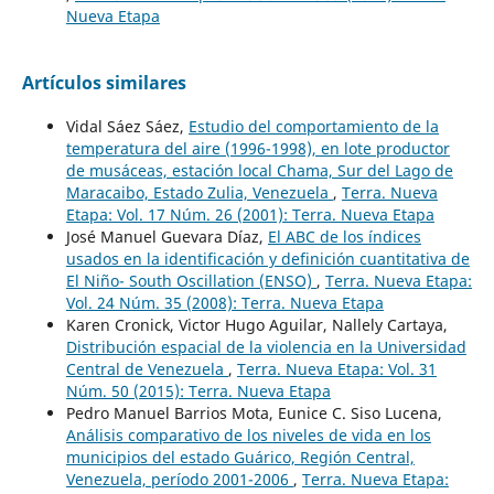
Nueva Etapa
Artículos similares
Vidal Sáez Sáez,
Estudio del comportamiento de la
temperatura del aire (1996-1998), en lote productor
de musáceas, estación local Chama, Sur del Lago de
Maracaibo, Estado Zulia, Venezuela
,
Terra. Nueva
Etapa: Vol. 17 Núm. 26 (2001): Terra. Nueva Etapa
José Manuel Guevara Díaz,
El ABC de los índices
usados en la identificación y definición cuantitativa de
El Niño- South Oscillation (ENSO)
,
Terra. Nueva Etapa:
Vol. 24 Núm. 35 (2008): Terra. Nueva Etapa
Karen Cronick, Victor Hugo Aguilar, Nallely Cartaya,
Distribución espacial de la violencia en la Universidad
Central de Venezuela
,
Terra. Nueva Etapa: Vol. 31
Núm. 50 (2015): Terra. Nueva Etapa
Pedro Manuel Barrios Mota, Eunice C. Siso Lucena,
Análisis comparativo de los niveles de vida en los
municipios del estado Guárico, Región Central,
Venezuela, período 2001-2006
,
Terra. Nueva Etapa: