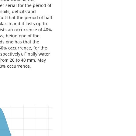
r serial for the period of
soils, deficits and
lt that the period of half
arch and it lasts up to
xists an occurrence of 40%
ys, being one of the
ods one has that the
50% occurrence, for the
pectively). Finally water
y from 20 to 40 mm, May
30% occurrence,