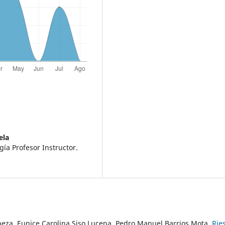
ela
gía Profesor Instructor.
peza, Eunice Carolina Siso Lucena, Pedro Manuel Barrios Mota,
Rie