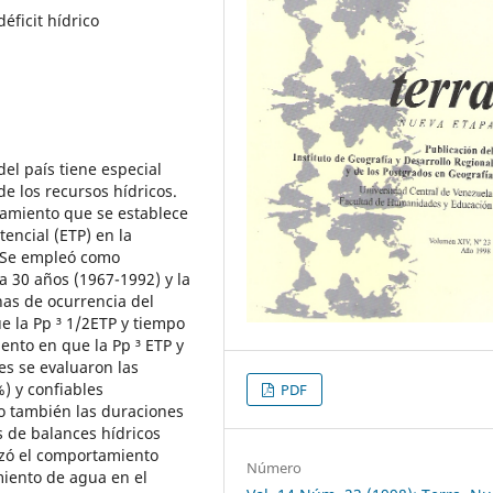
éficit hídrico
del país tiene especial
de los recursos hídricos.
rtamiento que se establece
tencial (ETP) en la
. Se empleó como
a 30 años (1967-1992) y la
has de ocurrencia del
 la Pp ³ 1/2ETP y tiempo
nto en que la Pp ³ ETP y
ies se evaluaron las
) y confiables
PDF
o también las duraciones
s de balances hídricos
izó el comportamiento
Número
miento de agua en el