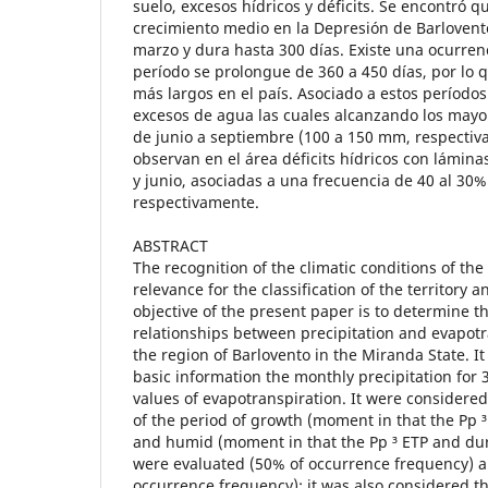
suelo, excesos hídricos y déficits. Se encontró q
crecimiento medio en la Depresión de Barlovent
marzo y dura hasta 300 días. Existe una ocurren
período se prolongue de 360 a 450 días, por lo 
más largos en el país. Asociado a estos períodos
excesos de agua las cuales alcanzando los mayo
de junio a septiembre (100 a 150 mm, respectiv
observan en el área déficits hídricos con lámi
y junio, asociadas a una frecuencia de 40 al 30%
respectivamente.
ABSTRACT
The recognition of the climatic conditions of the
relevance for the classification of the territory 
objective of the present paper is to determine t
relationships between precipitation and evapotr
the region of Barlovento in the Miranda State. 
basic information the monthly precipitation for 
values of evapotranspiration. It were considered
of the period of growth (moment in that the Pp 
and humid (moment in that the Pp ³ ETP and dur
were evaluated (50% of occurrence frequency) a
occurrence frequency); it was also considered th