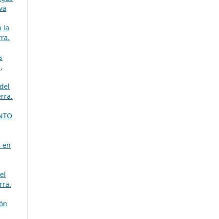
va
 la
ra.
s
a
,
del
rra.
NTO
a en
el
rra.
ión