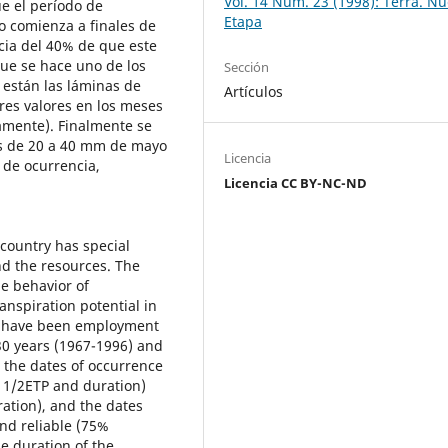
Vol. 14 Núm. 23 (1998): Terra. N
ue el período de
Etapa
o comienza a finales de
cia del 40% de que este
que se hace uno de los
Sección
 están las láminas de
Artículos
res valores en los meses
amente). Finalmente se
nas de 20 a 40 mm de mayo
Licencia
 de ocurrencia,
Licencia CC BY-NC-ND
 country has special
and the resources. The
he behavior of
anspiration potential in
It have been employment
30 years (1967-1996) and
 the dates of occurrence
³ 1/2ETP and duration)
ation), and the dates
nd reliable (75%
e duration of the