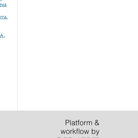
ueva
rra.
LA
,