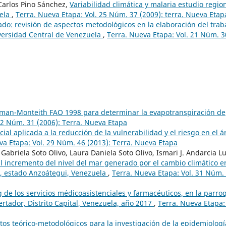
 Carlos Pino Sánchez,
Variabilidad climática y malaria estudio region
uela
,
Terra. Nueva Etapa: Vol. 25 Núm. 37 (2009): terra. Nueva Etap
ado: revisión de aspectos metodológicos en la elaboración del trab
iversidad Central de Venezuela
,
Terra. Nueva Etapa: Vol. 21 Núm. 3
man-Monteith FAO 1998 para determinar la evapotranspiración de
22 Núm. 31 (2006): Terra. Nueva Etapa
ial aplicada a la reducción de la vulnerabilidad y el riesgo en el á
va Etapa: Vol. 29 Núm. 46 (2013): Terra. Nueva Etapa
Gabriela Soto Olivo, Laura Daniela Soto Olivo, Ismari J. Andarcia L
l incremento del nivel del mar generado por el cambio climático e
, estado Anzoátegui, Venezuela
,
Terra. Nueva Etapa: Vol. 31 Núm.
de los servicios médicoasistenciales y farmacéuticos, en la parro
rtador, Distrito Capital, Venezuela, año 2017
,
Terra. Nueva Etapa: 
os teórico-metodológicos para la investigación de la epidemiologí