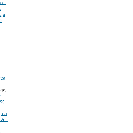
al:
a
ajo
0
rea
ugo,
n
 50
quia
Vol.
a