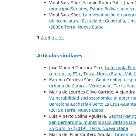
Vidal Sáez Sáez, Yasmín Rubio-Palís, Juan
municipio Sifontes, Estado Bolívar, Venez
Vidal Sáez Sáez,
La investigación en pregr
de licenciatura, Escuela de Geografía, Un
(2005): Terra. Nueva Etapa
1
2
3
4
5
>
>>
Artículos similares
José Manuel Guevara Díaz,
La fórmula Pen
referencia, ETo
,
Terra. Nueva Etapa: Vol. 
Karenia Córdova Sáez,
Geotecnología espac
urbana de Caracas-Venezuela
,
Terra. Nue
María de Lourdes Olivo Garrido, Alejandra 
Vulnerabilidad socioeconómica al potencia
Barcelona-Lechería-Puerto La Cruz-Guanta
(2015): Terra. Nueva Etapa
Luis Alberto Colina Aguilera,
Geomarketing 
San Bernardino, municipio Bolivariano Libe
35 Núm. 57 (2019): Terra. Nueva Etapa
María del Pilar Cantero Aguilar,
Lineamient