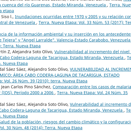
a cuenca del río Guarenas, Estado Miranda, Venezuela
,
Terra. Nue
va etapa
Siso l.,
Inundaciones ocurridas entre 1970 y 2005 y su relación con
entral de Venezuela
,
Terra. Nueva Etapa: Vol. 33 Núm. 53 (2017): Ter
cia de la información ambiental y su inserción en los antecedente
e Tejera" y "Angel Larralde". Valencia-Estado Carabobo. Venezuel
): Terra. Nueva Etapa
tín Z, Alejandra Soto Olivo,
Vulnerabilidad al incremento del nivel 
a Cabo Codera-Laguna de Tacarigua, Estado Miranda, Venezuela
,
Te
a. Nueva Etapa
dal Sáez Sáez, Alejandro Soto Olivo,
VULNERABILIDAD AL INCREME
ÓMICO: ÁREA CABO CODERA-LAGUNA DE TACARIGUA, ESTADO
: Vol. 26 Núm. 39 (2010): terra. Nueva Etapa
, Jean Carlos Pino Sánchez,
Comparación entre los casos de malari
r (IOS). Período 2000 a 2006
,
Terra. Nueva Etapa: Vol. 24 Núm. 35
dal Sáez Sáez, Alejandra Soto Olivo,
Vulnerabilidad al incremento d
ea Cabo Codera-Laguna de Tacarigua, Estado Miranda, Venezuela
,
Te
a. Nueva Etapa
Salud de la población, riesgos del cambio climático y la configurac
Vol. 30 Núm. 48 (2014): Terra. Nueva Etapa