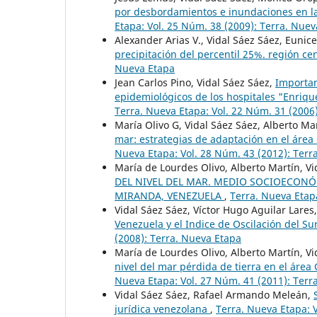
por desbordamientos e inundaciones en l
Etapa: Vol. 25 Núm. 38 (2009): Terra. Nue
Alexander Arias V., Vidal Sáez Sáez, Eunice 
precipitación del percentil 25%. región c
Nueva Etapa
Jean Carlos Pino, Vidal Sáez Sáez,
Importan
epidemiológicos de los hospitales "Enriqu
Terra. Nueva Etapa: Vol. 22 Núm. 31 (2006
María Olivo G, Vidal Sáez Sáez, Alberto Mar
mar: estrategias de adaptación en el áre
Nueva Etapa: Vol. 28 Núm. 43 (2012): Terr
María de Lourdes Olivo, Alberto Martín, Vi
DEL NIVEL DEL MAR. MEDIO SOCIOECON
MIRANDA, VENEZUELA
,
Terra. Nueva Etapa
Vidal Sáez Sáez, Víctor Hugo Aguilar Lares
Venezuela y el Indice de Oscilación del Su
(2008): Terra. Nueva Etapa
María de Lourdes Olivo, Alberto Martín, Vi
nivel del mar pérdida de tierra en el ár
Nueva Etapa: Vol. 27 Núm. 41 (2011): Terr
Vidal Sáez Sáez, Rafael Armando Meleán,
jurídica venezolana
,
Terra. Nueva Etapa: 