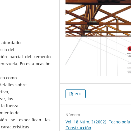
ma abordado
ncia del
ción parcial del cemento
enezuela. En esta ocasión
plea como
detalles sobre
tivo,
PDF
ar, las
 la fuerza
amiento de
Número
én se especifican las
Vol. 18 Núm. I (2002): Tecnología
 características
Construcción