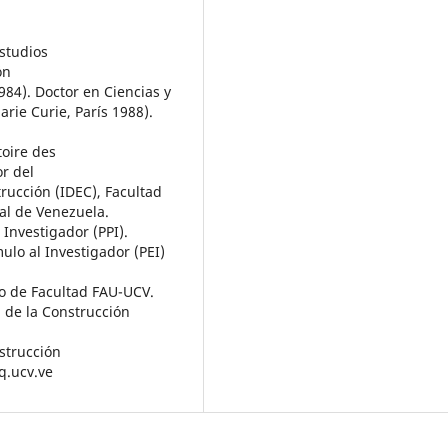
studios
ón
984). Doctor en Ciencias y
arie Curie, París 1988).
toire des
or del
trucción (IDEC), Facultad
al de Venezuela.
 Investigador (PPI).
ulo al Investigador (PEI)
o de Facultad FAU-UCV.
l de la Construcción
strucción
q.ucv.ve