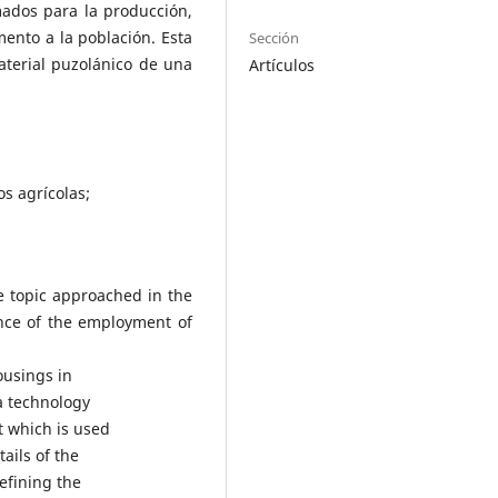
imados para la producción,
ento a la población. Esta
Sección
aterial puzolánico de una
Artículos
os agrícolas;
he topic approached in the
ence of the employment of
ousings in
a technology
at which is used
tails of the
efining the