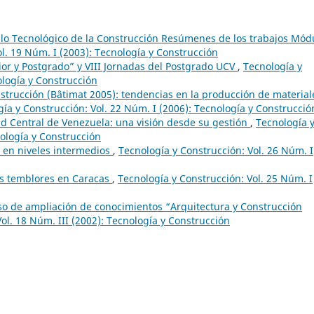
ollo Tecnológico de la Construcción Resúmenes de los trabajos Mód
l. 19 Núm. I (2003): Tecnología y Construcción
or y Postgrado” y VIII Jornadas del Postgrado UCV
,
Tecnología y
ología y Construcción
nstrucción (Bâtimat 2005): tendencias en la producción de material
ía y Construcción: Vol. 22 Núm. I (2006): Tecnología y Construcció
ad Central de Venezuela: una visión desde su gestión
,
Tecnología 
nología y Construcción
 en niveles intermedios
,
Tecnología y Construcción: Vol. 26 Núm. I
os temblores en Caracas
,
Tecnología y Construcción: Vol. 25 Núm. I
so de ampliación de conocimientos “Arquitectura y Construcción
ol. 18 Núm. III (2002): Tecnología y Construcción