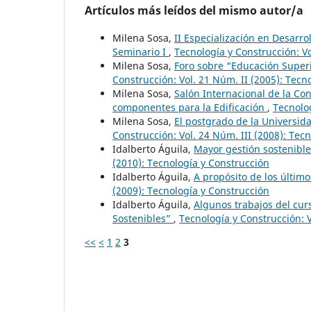
Artículos más leídos del mismo autor/a
Milena Sosa,
II Especialización en Desarr
Seminario I
,
Tecnología y Construcción: Vo
Milena Sosa,
Foro sobre “Educación Superi
Construcción: Vol. 21 Núm. II (2005): Tecn
Milena Sosa,
Salón Internacional de la Co
componentes para la Edificación
,
Tecnolog
Milena Sosa,
El postgrado de la Universid
Construcción: Vol. 24 Núm. III (2008): Tec
Idalberto Águila,
Mayor gestión sostenible
(2010): Tecnología y Construcción
Idalberto Águila,
A propósito de los últim
(2009): Tecnología y Construcción
Idalberto Águila,
Algunos trabajos del cur
Sostenibles”
,
Tecnología y Construcción: V
<<
<
1
2
3