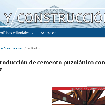
Políticas editoriales
Acerca de
a y Construcción
/
Artículos
producción de cemento puzolánico co
z