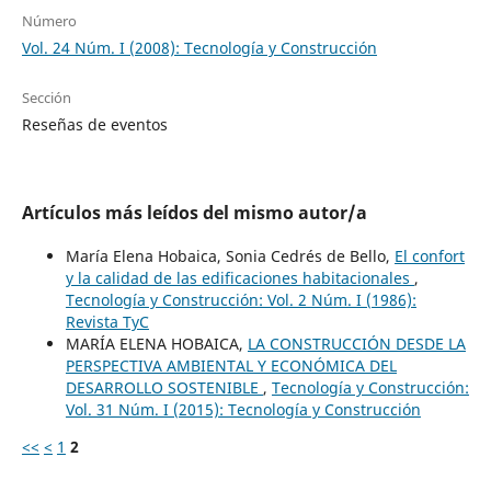
Número
Vol. 24 Núm. I (2008): Tecnología y Construcción
Sección
Reseñas de eventos
Artículos más leídos del mismo autor/a
María Elena Hobaica, Sonia Cedrés de Bello,
El confort
y la calidad de las edificaciones habitacionales
,
Tecnología y Construcción: Vol. 2 Núm. I (1986):
Revista TyC
MARÍA ELENA HOBAICA,
LA CONSTRUCCIÓN DESDE LA
PERSPECTIVA AMBIENTAL Y ECONÓMICA DEL
DESARROLLO SOSTENIBLE
,
Tecnología y Construcción:
Vol. 31 Núm. I (2015): Tecnología y Construcción
<<
<
1
2