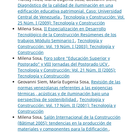
Diagnóstico de la calidad de iluminación en una
edificación educativa patrimonial. Caso: Universidad
Central de Venezuela
,
Tecnología y Construcción: Vol.
25 Núm. I (2009): Tecnología y Construcción
Milena Sosa,
II Especialización en Desarrollo
Tecnológico de la Construcción Resúmenes de los
trabajos Módulo Seminario I
,
Tecnología y
Construcción: Vol. 19 Núm. I (2003): Tecnología y
Construcción
Milena Sosa,
Foro sobre “Educación Superior y
Postgrado” y VIII Jornadas del Postgrado UCV
,
Tecnología y Construcción: Vol. 21 Núm. II (2005):
Tecnología y Construcción
Geovanni Siem, María Eugenia Sosa,
Revisión de las
normas venezolanas referentes a las exigencias
térmicas , acústicas y de iluminación bajo una
perspectiva de sostenibilidad
,
Tecnología y
Construcción: Vol. 17 Núm. II (2001): Tecnología y
Construcción
Milena Sosa,
Salón Internacional de la Construcción
(Bâtimat 2005): tendencias en la producción de
materiales y componentes para la Edificación
,