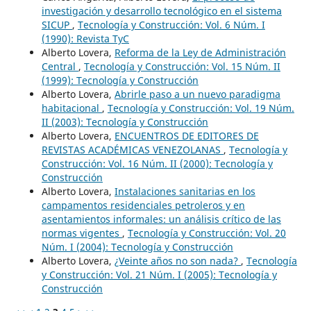
investigación y desarrollo tecnológico en el sistema
SICUP
,
Tecnología y Construcción: Vol. 6 Núm. I
(1990): Revista TyC
Alberto Lovera,
Reforma de la Ley de Administración
Central
,
Tecnología y Construcción: Vol. 15 Núm. II
(1999): Tecnología y Construcción
Alberto Lovera,
Abrirle paso a un nuevo paradigma
habitacional
,
Tecnología y Construcción: Vol. 19 Núm.
II (2003): Tecnología y Construcción
Alberto Lovera,
ENCUENTROS DE EDITORES DE
REVISTAS ACADÉMICAS VENEZOLANAS
,
Tecnología y
Construcción: Vol. 16 Núm. II (2000): Tecnología y
Construcción
Alberto Lovera,
Instalaciones sanitarias en los
campamentos residenciales petroleros y en
asentamientos informales: un análisis crítico de las
normas vigentes
,
Tecnología y Construcción: Vol. 20
Núm. I (2004): Tecnología y Construcción
Alberto Lovera,
¿Veinte años no son nada?
,
Tecnología
y Construcción: Vol. 21 Núm. I (2005): Tecnología y
Construcción