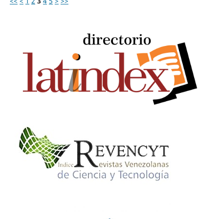
<<
<
1
2
3
4
5
>
>>