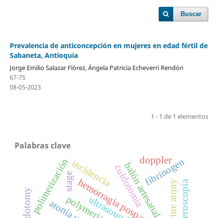
Buscar
Prevalencia de anticoncepción en mujeres en edad fértil de
Sabaneta, Antioquia
Jorge Emilio Salazar Flórez, Ángela Patricia Echeverri Rendón
67-75
08-05-2023
1 - 1 de 1 elementos
Palabras clave
doppler
polimerización
fibrinogen
incidencia
balón artesanal con condón
culdotomía
stage
hemorragia posparto
uterine atony
histeroscopia
culdotomy
polymerization
ultrasound
atonía uterina