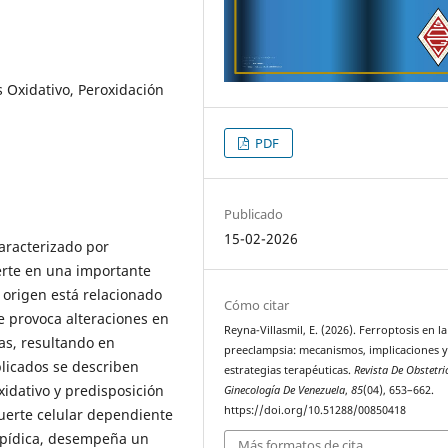
s Oxidativo, Peroxidación
PDF
Publicado
15-02-2026
aracterizado por
ierte en una importante
origen está relacionado
Cómo citar
e provoca alteraciones en
Reyna-Villasmil, E. (2026). Ferroptosis en la
nas, resultando en
preeclampsia: mecanismos, implicaciones 
plicados se describen
estrategias terapéuticas.
Revista De Obstetri
xidativo y predisposición
Ginecología De Venezuela
,
85
(04), 653–662.
https://doi.org/10.51288/00850418
muerte celular dependiente
 lipídica, desempeña un
Más formatos de cita