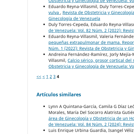
Obstetricia y Ginecología de Venezuela: Vo
Eduardo Reyna-Villasmil, Duly Torres-Ce
vulva
,
Revista de Obstetricia y Ginecologí
Ginecología de Venezuela
Duly Torres-Cepeda, Eduardo Reyna-Villas
de Venezuela: Vol. 82 Núm. 2 (2022): Revis
Eduardo Reyna-Villasmil, Valeria Fernánd
pequeñas extrapulmonar de mama. Repor
Núm. 1 (2022): Revista de Obstetricia y G
Andreina Fernández-Ramírez, Jorly Mejía-M
Villasmil,
Calcio sérico, grosor cortical 
Obstetricia y Ginecología de Venezuela: Vo
<<
<
1
2
3
4
Artículos similares
Lynn A Quintana-García, Camila G Díaz Leó
Morales, María Del Socorro Alatrista Gutié
área de Ginecología y Obstetricia de un H
de Venezuela: Vol. 84 Núm. 2 (2024): Revis
Luis Enrique Urbina Guardia, Isangel Véli