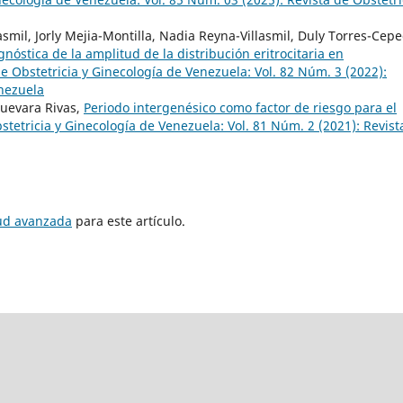
mil, Jorly Mejia-Montilla, Nadia Reyna-Villasmil, Duly Torres-Cepe
gnóstica de la amplitud de la distribución eritrocitaria en
de Obstetricia y Ginecología de Venezuela: Vol. 82 Núm. 3 (2022):
enezuela
Guevara Rivas,
Periodo intergenésico como factor de riesgo para el
stetricia y Ginecología de Venezuela: Vol. 81 Núm. 2 (2021): Revist
tud avanzada
para este artículo.