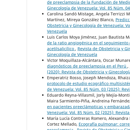
de preeclampsia de la Fundación de Medicin
Ginecología de Venezuela: Vol. 85 Núm. 04
Carolina Sandó Mistage, Angela Terrizzi M
Martínez, Mireya González Blanco,
Predicc
Obstetricia y Ginecología de Venezuela: Vo
Venezuela
Luis Carlos Moya Jiménez, Juan Bautista M
de la ratio angiogénica en el seguimiento
acetilsalicílico
,
Revista de Obstetricia y Gi
Ginecología de Venezuela
Victor Moquillaza-Alcántara, Oscar Muna
diagnósticos de preeclampsia en el Perú
,
(2020): Revista de Obstetricia y Ginecolog
Emperatriz Rosso, Joseph Mendoza, Rhaiz
protocolo de estudio ecográfico multisist
de Venezuela: Vol. 85 Núm. 03 (2025): Revi
Eduardo Reyna-Villasmil, Jorly Mejía-Mont
Maira Sarmiento-Piña, Andreina Fernández
en pacientes preeclámpticas y embaraza
Venezuela: Vol. 85 Núm. 02 (2025): Revista
María Lucía Contreras Romero, Alexandra 
Cortez Mellado,
Ecografía pulmonar: correl
preeclampsia
,
Revista de Obstetricia y Gi