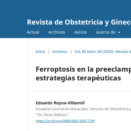
Revista de Obstetricia y Gine
Actual
Archivos
Avisos
Acerca de
Inicio
/
Archivos
/
Vol. 85 Núm. 04 (2025): Revista 
Ferroptosis en la preeclam
estrategias terapéuticas
Eduardo Reyna-Villasmil
Hospital Central de Maracaibo. Servicio de Obstetricia
“Dr. Nerio Belloso”
https://orcid.org/0000-0002-5433-7149