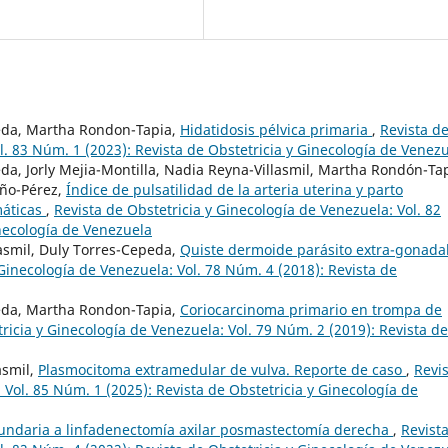
peda, Martha Rondon-Tapia,
Hidatidosis pélvica primaria
,
Revista d
l. 83 Núm. 1 (2023): Revista de Obstetricia y Ginecología de Venez
da, Jorly Mejia-Montilla, Nadia Reyna-Villasmil, Martha Rondón-Tap
eño-Pérez,
Índice de pulsatilidad de la arteria uterina y parto
máticas
,
Revista de Obstetricia y Ginecología de Venezuela: Vol. 82
inecología de Venezuela
asmil, Duly Torres-Cepeda,
Quiste dermoide parásito extra-gonadal
 Ginecología de Venezuela: Vol. 78 Núm. 4 (2018): Revista de
peda, Martha Rondon-Tapia,
Coriocarcinoma primario en trompa de
ricia y Ginecología de Venezuela: Vol. 79 Núm. 2 (2019): Revista de
asmil,
Plasmocitoma extramedular de vulva. Reporte de caso
,
Revi
 Vol. 85 Núm. 1 (2025): Revista de Obstetricia y Ginecología de
undaria a linfadenectomía axilar posmastectomía derecha
,
Revist