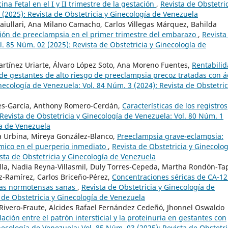
a Fetal en el I y II trimestre de la gestación
,
Revista de Obstetric
 (2025): Revista de Obstetricia y Ginecología de Venezuela
aiullari, Ana Milano Camacho, Carlos Villegas Márquez, Bahilda
ión de preeclampsia en el primer trimestre del embarazo
,
Revista
l. 85 Núm. 02 (2025): Revista de Obstetricia y Ginecología de
artínez Uriarte, Álvaro López Soto, Ana Moreno Fuentes,
Rentabili
 de gestantes de alto riesgo de preeclampsia precoz tratadas con á
necología de Venezuela: Vol. 84 Núm. 3 (2024): Revista de Obstetric
res-García, Anthony Romero-Cerdán,
Características de los registros
Revista de Obstetricia y Ginecología de Venezuela: Vol. 80 Núm. 1
ía de Venezuela
a Urbina, Mireya González-Blanco,
Preeclampsia grave-eclampsia:
émico en el puerperio inmediato
,
Revista de Obstetricia y Ginecolog
sta de Obstetricia y Ginecología de Venezuela
illa, Nadia Reyna-Villasmil, Duly Torres-Cepeda, Martha Rondón-Tap
-Ramírez, Carlos Briceño-Pérez,
Concentraciones séricas de CA-12
das normotensas sanas
,
Revista de Obstetricia y Ginecología de
 de Obstetricia y Ginecología de Venezuela
Rivero-Fraute, Alcides Rafael Fernández Cedeñó, Jhonnel Oswaldo
ación entre el patrón intersticial y la proteinuria en gestantes con
necología de Venezuela: Vol. 85 Núm. 03 (2025): Revista de Obstetri