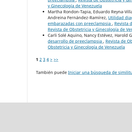
y Ginecología de Venezuela
Martha Rondon-Tapia, Eduardo Reyna-Villas
Andreina Fernández-Ramírez,
Utilidad dia
embarazadas con preeclampsia
,
Revista 
Revista de Obstetricia y Ginecología de V
Carli Solé Aquino, Nancy Estévez, Harold 
desarrollo de preeclampsia
,
Revista de Ob
Obstetricia y Ginecología de Venezuela
1
2
3
4
>
>>
También puede
Iniciar una búsqueda de simili