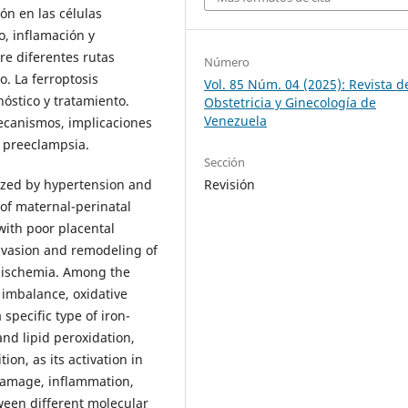
ón en las células
o, inflamación y
re diferentes rutas
Número
. La ferroptosis
Vol. 85 Núm. 04 (2025): Revista d
óstico y tratamiento.
Obstetricia y Ginecología de
Venezuela
mecanismos, implicaciones
a preeclampsia.
Sección
ized by hypertension and
Revisión
 of maternal-perinatal
 with poor placental
invasion and remodeling of
d ischemia. Among the
 imbalance, oxidative
 specific type of iron-
and lipid peroxidation,
ion, as its activation in
 damage, inflammation,
een different molecular