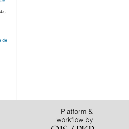
da,
a de