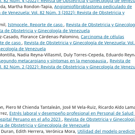
l. 82 Núm. 4 (2022): Revista de Obstetricia y Ginecología de Venez
peda, Martha Rondon-Tapia,
Angiomiofibroblastoma pediculado de
a de Venezuela: Vol. 82 Núm. 3 (2022): Revista de Obstetricia y
mil,
Istmocele. Reporte de caso
,
Revista de Obstetricia y Ginecolog
ta de Obstetricia y Ginecología de Venezuela
ez-Casado, Florance Cárdenas-Palomino,
Carcinoma de células
te de caso
,
Revista de Obstetricia y Ginecología de Venezuela: Vol.
inecología de Venezuela
ontilla, Nadia Reyna-Villasmil, Duly Torres-Cepeda, Eduardo Reyn
del segundo metacarpiano y síntomas en la menopausia
,
Revista de
l. 82 Núm. 2 (2022): Revista de Obstetricia y Ginecología de Venez
n, Piero M Chienda Tantaleán, José M Vela-Ruiz, Ricardo Aldo Lam
rrez,
Estrés laboral y desempeño profesional en Personal de Salud 
ospital Peruano en el año 2023
,
Revista de Obstetricia y Ginecologí
ta de Obstetricia y Ginecología de Venezuela
z Duran, Edith Herrera, Verónica Mora,
Utilidad del modelo predicti