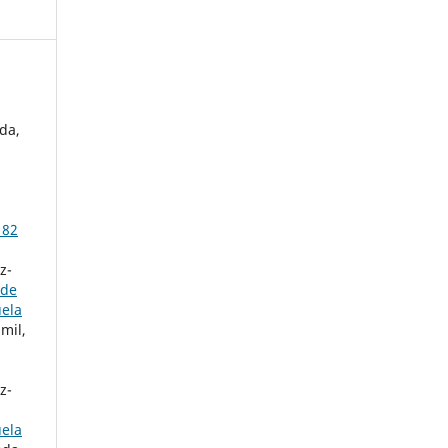
da,
 82
z-
 de
uela
mil,
z-
uela