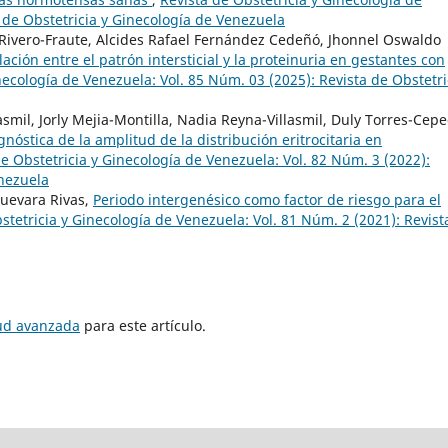
 de Obstetricia y Ginecología de Venezuela
Rivero-Fraute, Alcides Rafael Fernández Cedeñó, Jhonnel Oswaldo
ación entre el patrón intersticial y la proteinuria en gestantes con
necología de Venezuela: Vol. 85 Núm. 03 (2025): Revista de Obstetri
mil, Jorly Mejia-Montilla, Nadia Reyna-Villasmil, Duly Torres-Cepe
gnóstica de la amplitud de la distribución eritrocitaria en
de Obstetricia y Ginecología de Venezuela: Vol. 82 Núm. 3 (2022):
enezuela
Guevara Rivas,
Periodo intergenésico como factor de riesgo para el
stetricia y Ginecología de Venezuela: Vol. 81 Núm. 2 (2021): Revist
tud avanzada
para este artículo.