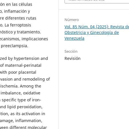
ón en las células
o, inflamación y
re diferentes rutas
Número
. La ferroptosis
Vol. 85 Núm. 04 (2025): Revista d
óstico y tratamiento.
Obstetricia y Ginecología de
Venezuela
mecanismos, implicaciones
a preeclampsia.
Sección
ized by hypertension and
Revisión
 of maternal-perinatal
 with poor placental
invasion and remodeling of
d ischemia. Among the
 imbalance, oxidative
 specific type of iron-
and lipid peroxidation,
ion, as its activation in
 damage, inflammation,
een different molecular