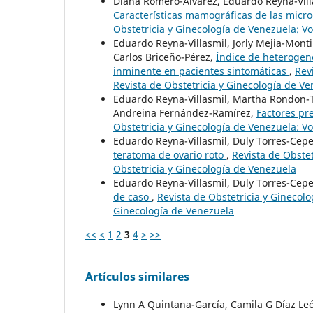
Diana Romero-Álvarez, Eduardo Reyna-Villa
Características mamográficas de las micro
Obstetricia y Ginecología de Venezuela: Vo
Eduardo Reyna-Villasmil, Jorly Mejia-Mont
Carlos Briceño-Pérez,
Índice de heterogene
inminente en pacientes sintomáticas
,
Rev
Revista de Obstetricia y Ginecología de V
Eduardo Reyna-Villasmil, Martha Rondon-Ta
Andreina Fernández-Ramírez,
Factores pre
Obstetricia y Ginecología de Venezuela: Vo
Eduardo Reyna-Villasmil, Duly Torres-Ce
teratoma de ovario roto
,
Revista de Obstet
Obstetricia y Ginecología de Venezuela
Eduardo Reyna-Villasmil, Duly Torres-Ce
de caso
,
Revista de Obstetricia y Ginecolo
Ginecología de Venezuela
<<
<
1
2
3
4
>
>>
Artículos similares
Lynn A Quintana-García, Camila G Díaz Leó