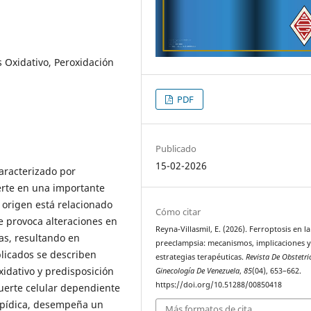
s Oxidativo, Peroxidación
PDF
Publicado
15-02-2026
aracterizado por
ierte en una importante
origen está relacionado
Cómo citar
e provoca alteraciones en
Reyna-Villasmil, E. (2026). Ferroptosis en la
nas, resultando en
preeclampsia: mecanismos, implicaciones 
plicados se describen
estrategias terapéuticas.
Revista De Obstetri
xidativo y predisposición
Ginecología De Venezuela
,
85
(04), 653–662.
https://doi.org/10.51288/00850418
muerte celular dependiente
 lipídica, desempeña un
Más formatos de cita