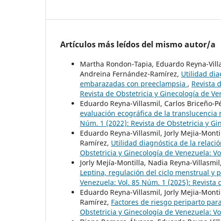
Artículos más leídos del mismo autor/a
Martha Rondon-Tapia, Eduardo Reyna-Villas
Andreina Fernández-Ramírez,
Utilidad dia
embarazadas con preeclampsia
,
Revista 
Revista de Obstetricia y Ginecología de V
Eduardo Reyna-Villasmil, Carlos Briceño-P
evaluación ecográfica de la translucencia 
Núm. 1 (2022): Revista de Obstetricia y G
Eduardo Reyna-Villasmil, Jorly Mejia-Mont
Ramírez,
Utilidad diagnóstica de la relac
Obstetricia y Ginecología de Venezuela: Vo
Jorly Mejía-Montilla, Nadia Reyna-Villasmi
Leptina, regulación del ciclo menstrual y
Venezuela: Vol. 85 Núm. 1 (2025): Revista 
Eduardo Reyna-Villasmil, Jorly Mejia-Mont
Ramírez,
Factores de riesgo periparto para
Obstetricia y Ginecología de Venezuela: Vo