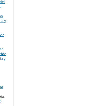
del
a
vo
ia y
 de
dad
cido
ia y
ía
ia,
5