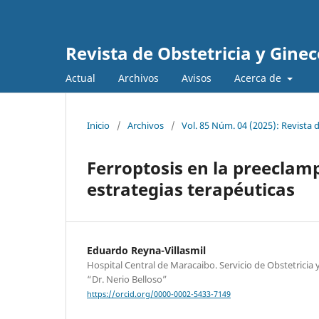
Revista de Obstetricia y Gine
Actual
Archivos
Avisos
Acerca de
Inicio
/
Archivos
/
Vol. 85 Núm. 04 (2025): Revista 
Ferroptosis en la preeclam
estrategias terapéuticas
Eduardo Reyna-Villasmil
Hospital Central de Maracaibo. Servicio de Obstetricia
“Dr. Nerio Belloso”
https://orcid.org/0000-0002-5433-7149