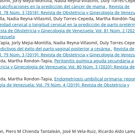
smil, Jorly Mejia-Montilla, Nadia Reyna-Villasmil, Duly Torres-Cep
calcificaciones en la predicción del cáncer de mama
,
Revista de
l. 78 Núm. 3 (2018): Revista de Obstetricia y Ginecología de Venez
illa, Nadia Reyna-Villasmil, Duly Torres-Cepeda, Martha Rondón-Tap
idad cervical o longitud cervical en la predicción de parto pretér
ista de Obstetricia y Ginecología de Venezuela: Vol. 81 Núm. 2 (202
enezuela
pía, Jorly Mejia-Montilla, Nadia Reyna-Villasmil, Duly Torres-Cepe
dictivos del éxito del parto vaginal posterior a cesárea
,
Revista de
l. 79 Núm. 3 (2019): Revista de Obstetricia y Ginecología de Venez
peda, Martha Rondon-Tapia,
Peritonitis química aguda secundaria a
ricia y Ginecología de Venezuela: Vol. 80 Núm. 3 (2020): Revista de
peda, Martha Rondon-Tapia,
Endometriosis umbilical primaria: repo
gía de Venezuela: Vol. 79 Núm. 4 (2019): Revista de Obstetricia y
n, Piero M Chienda Tantaleán, José M Vela-Ruiz, Ricardo Aldo Lam