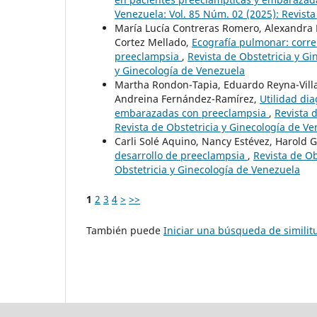
Venezuela: Vol. 85 Núm. 02 (2025): Revista
María Lucía Contreras Romero, Alexandra 
Cortez Mellado,
Ecografía pulmonar: correl
preeclampsia
,
Revista de Obstetricia y Gi
y Ginecología de Venezuela
Martha Rondon-Tapia, Eduardo Reyna-Villas
Andreina Fernández-Ramírez,
Utilidad dia
embarazadas con preeclampsia
,
Revista 
Revista de Obstetricia y Ginecología de V
Carli Solé Aquino, Nancy Estévez, Harold 
desarrollo de preeclampsia
,
Revista de Ob
Obstetricia y Ginecología de Venezuela
1
2
3
4
>
>>
También puede
Iniciar una búsqueda de simili