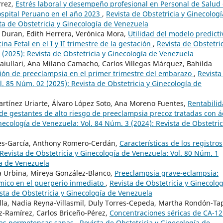
rrez,
Estrés laboral y desempeño profesional en Personal de Salud 
ospital Peruano en el año 2023
,
Revista de Obstetricia y Ginecologí
ta de Obstetricia y Ginecología de Venezuela
z Duran, Edith Herrera, Verónica Mora,
Utilidad del modelo predicti
a Fetal en el I y II trimestre de la gestación
,
Revista de Obstetric
 (2025): Revista de Obstetricia y Ginecología de Venezuela
aiullari, Ana Milano Camacho, Carlos Villegas Márquez, Bahilda
ión de preeclampsia en el primer trimestre del embarazo
,
Revista
l. 85 Núm. 02 (2025): Revista de Obstetricia y Ginecología de
artínez Uriarte, Álvaro López Soto, Ana Moreno Fuentes,
Rentabili
 de gestantes de alto riesgo de preeclampsia precoz tratadas con á
necología de Venezuela: Vol. 84 Núm. 3 (2024): Revista de Obstetric
res-García, Anthony Romero-Cerdán,
Características de los registros
Revista de Obstetricia y Ginecología de Venezuela: Vol. 80 Núm. 1
ía de Venezuela
a Urbina, Mireya González-Blanco,
Preeclampsia grave-eclampsia:
émico en el puerperio inmediato
,
Revista de Obstetricia y Ginecolog
sta de Obstetricia y Ginecología de Venezuela
illa, Nadia Reyna-Villasmil, Duly Torres-Cepeda, Martha Rondón-Tap
-Ramírez, Carlos Briceño-Pérez,
Concentraciones séricas de CA-12
das normotensas sanas
,
Revista de Obstetricia y Ginecología de