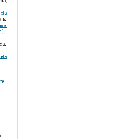
eda,
uela
ia,
mino
1):
da,
uela
rte
a