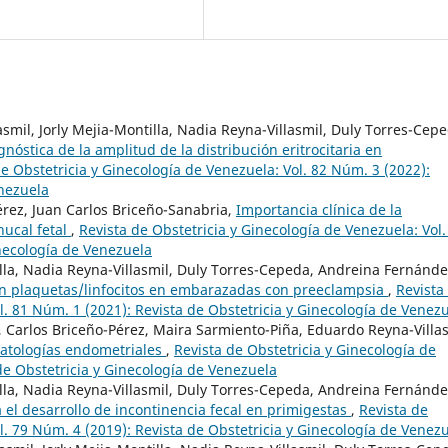
mil, Jorly Mejia-Montilla, Nadia Reyna-Villasmil, Duly Torres-Cepe
gnóstica de la amplitud de la distribución eritrocitaria en
de Obstetricia y Ginecología de Venezuela: Vol. 82 Núm. 3 (2022):
enezuela
érez, Juan Carlos Briceño-Sanabria,
Importancia clínica de la
nucal fetal
,
Revista de Obstetricia y Ginecología de Venezuela: Vol.
inecología de Venezuela
illa, Nadia Reyna-Villasmil, Duly Torres-Cepeda, Andreina Fernánde
ión plaquetas/linfocitos en embarazadas con preeclampsia
,
Revista
l. 81 Núm. 1 (2021): Revista de Obstetricia y Ginecología de Venez
l, Carlos Briceño-Pérez, Maira Sarmiento-Piña, Eduardo Reyna-Villas
 patologías endometriales
,
Revista de Obstetricia y Ginecología de
de Obstetricia y Ginecología de Venezuela
illa, Nadia Reyna-Villasmil, Duly Torres-Cepeda, Andreina Fernánde
 el desarrollo de incontinencia fecal en primigestas
,
Revista de
l. 79 Núm. 4 (2019): Revista de Obstetricia y Ginecología de Venez