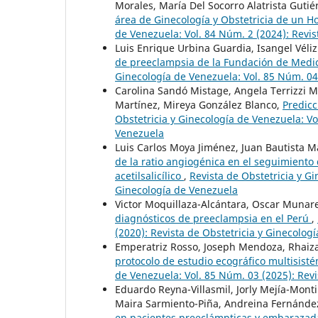
Morales, María Del Socorro Alatrista Gutié
área de Ginecología y Obstetricia de un H
de Venezuela: Vol. 84 Núm. 2 (2024): Revis
Luis Enrique Urbina Guardia, Isangel Véli
de preeclampsia de la Fundación de Medicin
Ginecología de Venezuela: Vol. 85 Núm. 04
Carolina Sandó Mistage, Angela Terrizzi M
Martínez, Mireya González Blanco,
Predicc
Obstetricia y Ginecología de Venezuela: Vo
Venezuela
Luis Carlos Moya Jiménez, Juan Bautista M
de la ratio angiogénica en el seguimiento
acetilsalicílico
,
Revista de Obstetricia y Gi
Ginecología de Venezuela
Victor Moquillaza-Alcántara, Oscar Muna
diagnósticos de preeclampsia en el Perú
,
(2020): Revista de Obstetricia y Ginecolog
Emperatriz Rosso, Joseph Mendoza, Rhaiz
protocolo de estudio ecográfico multisist
de Venezuela: Vol. 85 Núm. 03 (2025): Revi
Eduardo Reyna-Villasmil, Jorly Mejía-Mont
Maira Sarmiento-Piña, Andreina Fernández
en pacientes preeclámpticas y embaraza