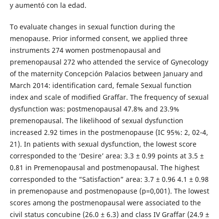
y aumentó con la edad.
To evaluate changes in sexual function during the
menopause. Prior informed consent, we applied three
instruments 274 women postmenopausal and
premenopausal 272 who attended the service of Gynecology
of the maternity Concepción Palacios between January and
March 2014: identification card, female Sexual function
index and scale of modified Graffar. The frequency of sexual
dysfunction was: postmenopausal 47.8% and 23.9%
premenopausal. The likelihood of sexual dysfunction
increased 2.92 times in the postmenopause (IC 95%: 2, 02-4,
21). In patients with sexual dysfunction, the lowest score
corresponded to the ‘Desire’ area: 3.3 ± 0.99 points at 3.5 ±
0.81 in Premenopausal and postmenopausal. The highest
corresponded to the “Satisfaction” area: 3.7 ± 0.96 4.1 ± 0.98
in premenopause and postmenopause (p=0,001). The lowest
scores among the postmenopausal were associated to the
civil status concubine (26.0 ± 6.3) and class IV Graffar (24.9 ±