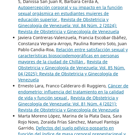
S, Danissa San Juan R, Barbara Cerda A,
Autopercepción corporal y su impacto en la función
sexual orgásmica en estudiantes mujeres de
educación superior
,
Revista de Obstetricia y
Ginecología de Venezuela: Vol. 84 Núm. 2 (2024):
Revista de Obstetricia y Ginecología de Venezuela
Javiera Contreras-Valenzuela, Francia Escobar-Ibáñez,
Constanza Vergara-Arroyo, Paulina Romero Soto, Juan
Pablo Candia-Roa,
Relación entre satisfacción sexual y
características biosociodemográficas en personas
mayores de la ciudad de Chillán
,
Revista de
Obstetricia y Ginecología de Venezuela: Vol. 85 Núm.
04 (2025): Revista de Obstetricia y Ginecología de
Venezuela
Ernesto Lara, Franco Calderaro di Ruggiero,
Cáncer de
endometrio: influencia del tratamiento en la calidad
de vida y función sexual
,
Revista de Obstetricia y
Ginecología de Venezuela: Vol. 81 Núm. 4 (2021):
Revista de Obstetricia y Ginecología de Venezuela
Marta Moreno López, Marina de la Plata Daza, Sara
Rojo Novo, Zoraida Frías Sánchez, Manuel Pantoja
Garrido,
Defectos del suelo pélvico posparto en
función del índice de masa corporal pregestacional y