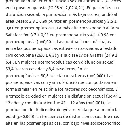
probabilidad de tener disfunción sexual aumentó 2,92 veces
en la posmenopausia (IC-95 %: 2,02-4,21). En pacientes con
disfunción sexual, la puntuación más baja correspondió al
área Deseo: 3,3 ± 0,99 puntos en posmenopáusicas y 3,5 ±
0,81 en premenopáusicas. La más alta correspondió al área
Satisfacción: 3,7 ± 0,96 en posmenopausia y 4,1 ± 0,98 en
premenopausia (p=0,001). Las puntuaciones más bajas
entre las posmenopáusicas estuvieron asociadas al estado
civil concubina (26,0 ± 6,3) y a la clase IV de Graffar (24,9 ±
6,4). En mujeres posmenopáusicas con disfunción sexual,
53,4 % eran casadas y 8,4 % solteras. En las
premenopáusicas 30,8 % estaban solteras (p=0,000). Las
posmenopáusicas con y sin disfunción se comportaron en
forma similar en relación a los factores socioeconómicos. El
promedio de edad en mujeres sin disfunción sexual fue 41 ±
12 años y con disfunción fue 46 ± 12 años (p=0,001). La
puntuación del índice disminuyó a medida que aumentó la
edad (p=0,000). La frecuencia de disfunción sexual fue más
alta en las posmenopáusicas, con bajo nivel socioeconómico