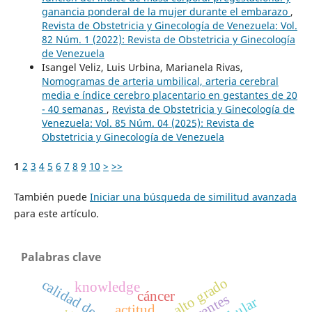
ganancia ponderal de la mujer durante el embarazo
,
Revista de Obstetricia y Ginecología de Venezuela: Vol.
82 Núm. 1 (2022): Revista de Obstetricia y Ginecología
de Venezuela
Isangel Veliz, Luis Urbina, Marianela Rivas,
Nomogramas de arteria umbilical, arteria cerebral
media e índice cerebro placentario en gestantes de 20
- 40 semanas
,
Revista de Obstetricia y Ginecología de
Venezuela: Vol. 85 Núm. 04 (2025): Revista de
Obstetricia y Ginecología de Venezuela
1
2
3
4
5
6
7
8
9
10
>
>>
También puede
Iniciar una búsqueda de similitud avanzada
para este artículo.
Palabras clave
calidad de vida
knowledge
cáncer
actitud