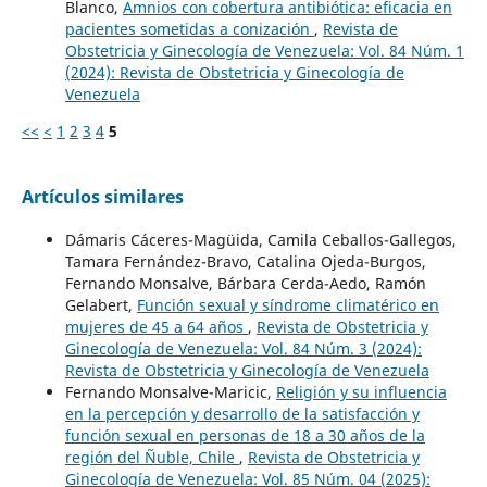
Blanco,
Amnios con cobertura antibiótica: eficacia en
pacientes sometidas a conización
,
Revista de
Obstetricia y Ginecología de Venezuela: Vol. 84 Núm. 1
(2024): Revista de Obstetricia y Ginecología de
Venezuela
<<
<
1
2
3
4
5
Artículos similares
Dámaris Cáceres-Magüida, Camila Ceballos-Gallegos,
Tamara Fernández-Bravo, Catalina Ojeda-Burgos,
Fernando Monsalve, Bárbara Cerda-Aedo, Ramón
Gelabert,
Función sexual y síndrome climatérico en
mujeres de 45 a 64 años
,
Revista de Obstetricia y
Ginecología de Venezuela: Vol. 84 Núm. 3 (2024):
Revista de Obstetricia y Ginecología de Venezuela
Fernando Monsalve-Maricic,
Religión y su influencia
en la percepción y desarrollo de la satisfacción y
función sexual en personas de 18 a 30 años de la
región del Ñuble, Chile
,
Revista de Obstetricia y
Ginecología de Venezuela: Vol. 85 Núm. 04 (2025):