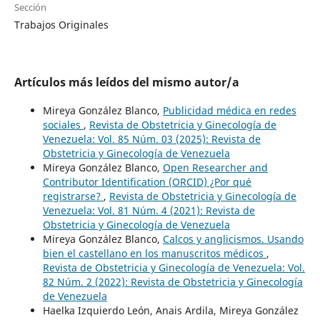
Sección
Trabajos Originales
Artículos más leídos del mismo autor/a
Mireya González Blanco,
Publicidad médica en redes
sociales
,
Revista de Obstetricia y Ginecología de
Venezuela: Vol. 85 Núm. 03 (2025): Revista de
Obstetricia y Ginecología de Venezuela
Mireya González Blanco,
Open Researcher and
Contributor Identification (ORCID) ¿Por qué
registrarse?
,
Revista de Obstetricia y Ginecología de
Venezuela: Vol. 81 Núm. 4 (2021): Revista de
Obstetricia y Ginecología de Venezuela
Mireya González Blanco,
Calcos y anglicismos. Usando
bien el castellano en los manuscritos médicos
,
Revista de Obstetricia y Ginecología de Venezuela: Vol.
82 Núm. 2 (2022): Revista de Obstetricia y Ginecología
de Venezuela
Haelka Izquierdo León, Anais Ardila, Mireya González