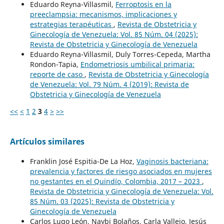
Eduardo Reyna-Villasmil,
Ferroptosis en la
preeclampsia: mecanismos, implicaciones y
estrategias terapéuticas
,
Revista de Obstetricia y
Ginecología de Venezuela: Vol. 85 Núm. 04 (2025):
Revista de Obstetricia y Ginecología de Venezuela
Eduardo Reyna-Villasmil, Duly Torres-Cepeda, Martha
Rondon-Tapia,
Endometriosis umbilical primaria:
reporte de caso
,
Revista de Obstetricia y Ginecología
de Venezuela: Vol. 79 Núm. 4 (2019): Revista de
Obstetricia y Ginecología de Venezuela
<<
<
1
2
3
4
>
>>
Artículos similares
Franklin José Espitia-De La Hoz,
Vaginosis bacteriana:
prevalencia y factores de riesgo asociados en mujeres
no gestantes en el Quindío, Colombia, 2017 – 2023
,
Revista de Obstetricia y Ginecología de Venezuela: Vol.
85 Núm. 03 (2025): Revista de Obstetricia y
Ginecología de Venezuela
Carlos Lugo León, Naybi Bolaños, Carla Vallejo, Jesús