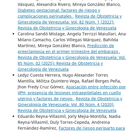
Vásquez, Alexandra Rivero, Mireya González Blanco,
Diabetes gestacional: factores de riesgo y
complicaciones perinatales
,
Revista de Obstetricia y
Ginecología de Venezuela: Vol. 82 Núm. 1 (2022):
Revista de Obstetricia y Ginecología de Venezuela
Carolina Sandó Mistage, Angela Terrizzi Maiullari, Ana
Milano Camacho, Carlos Villegas Márquez, Bahilda
Martínez, Mireya González Blanco,
Predicción de
preeclampsia en el primer trimestre del embarazo
,
Revista de Obstetricia y Ginecología de Venezuela: Vol.
85 Núm. 02 (2025): Revista de Obstetricia y
Ginecología de Venezuela
Ledyz Cuesta Herrera, Hugo Alexander Torres
Mantilla, Militza Quintero Vega, Rafael Borges Peña,
Jhon Fredy Cruz Gómez,
Asociación entre infección por
VPH, presencia de lesiones intraepiteliales en cuello
uterino y factores de riesgo
,
Revista de Obstetricia y
Ginecología de Venezuela: Vol. 80 Núm. 4 (2020):
Revista de Obstetricia y Ginecología de Venezuela
Eduardo Reyna-Villasmil, Jorly Mejia-Montilla, Nadia
Reyna-Villasmil, Duly Torres-Cepeda, Andreina
Fernández-Ramírez,
Factores de riesgo periparto para