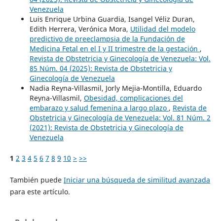
Venezuela
Luis Enrique Urbina Guardia, Isangel Véliz Duran,
Edith Herrera, Verónica Mora,
Utilidad del modelo
predictivo de preeclampsia de la Fundación de
Medicina Fetal en el I y II trimestre de la gestación
,
Revista de Obstetricia y Ginecología de Venezuela: Vol.
85 Núm. 04 (2025): Revista de Obstetricia y
Ginecología de Venezuela
Nadia Reyna-Villasmil, Jorly Mejia-Montilla, Eduardo
Reyna-Villasmil,
Obesidad, complicaciones del
embarazo y salud femenina a largo plazo
,
Revista de
Obstetricia y Ginecología de Venezuela: Vol. 81 Núm. 2
(2021): Revista de Obstetricia y Ginecología de
Venezuela
1
2
3
4
5
6
7
8
9
10
>
>>
También puede
Iniciar una búsqueda de similitud avanzada
para este artículo.