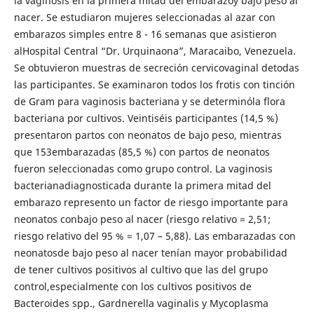
la vaginosis en la primera mitad del embarazoy bajo peso al
nacer. Se estudiaron mujeres seleccionadas al azar con
embarazos simples entre 8 - 16 semanas que asistieron
alHospital Central “Dr. Urquinaona”, Maracaibo, Venezuela.
Se obtuvieron muestras de secreción cervicovaginal detodas
las participantes. Se examinaron todos los frotis con tinción
de Gram para vaginosis bacteriana y se determinóla flora
bacteriana por cultivos. Veintiséis participantes (14,5 %)
presentaron partos con neonatos de bajo peso, mientras
que 153embarazadas (85,5 %) con partos de neonatos
fueron seleccionadas como grupo control. La vaginosis
bacterianadiagnosticada durante la primera mitad del
embarazo represento un factor de riesgo importante para
neonatos conbajo peso al nacer (riesgo relativo = 2,51;
riesgo relativo del 95 % = 1,07 – 5,88). Las embarazadas con
neonatosde bajo peso al nacer tenían mayor probabilidad
de tener cultivos positivos al cultivo que las del grupo
control,especialmente con los cultivos positivos de
Bacteroides spp., Gardnerella vaginalis y Mycoplasma