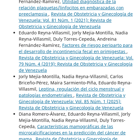
Fernández-Ramírez,
Utilidad diagnóstica de la
relación plaquetas/linfocitos en embarazadas con
preeclampsia
,
Revista de Obstetricia y Ginecología de
Venezuela: Vol. 81 Núm. 1 (2021): Revista de
Obstetricia y Ginecología de Venezuela
Eduardo Reyna-Villasmil, Jorly Mejia-Montilla, Nadia
Reyna-Villasmil, Duly Torres-Cepeda, Andreina
Fernández-Ramírez,
Factores de riesgo periparto para
el desarrollo de incontinencia fecal en primigestas
,
Revista de Obstetricia y Ginecología de Venezuela: Vol.
79 Núm. 4 (2019): Revista de Obstetricia y Ginecología
de Venezuela
Jorly Mejía-Montilla, Nadia Reyna-Villasmil, Carlos
Briceño-Pérez, Maira Sarmiento-Piña, Eduardo Reyna-
Villasmil,
Leptina, regulación del ciclo menstrual y
patologías endometriales
,
Revista de Obstetricia y
Ginecología de Venezuela: Vol. 85 Núm. 1 (2025):
Revista de Obstetricia y Ginecología de Venezuela
Diana Romero-Álvarez, Eduardo Reyna-Villasmil, Jorly
Mejia-Montilla, Nadia Reyna-Villasmil, Duly Torres-
Cepeda,
Características mamográficas de las
microcalcificaciones en la predicción del cáncer de
mama
,
Revista de Obstetricia y Ginecología de