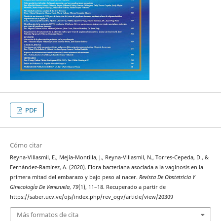
PDF
Cómo citar
Reyna-Villasmil, E., Mejía-Montilla, J., Reyna-Villasmil, N., Torres-Cepeda, D., &
Fernández-Ramírez, A. (2020). Flora bacteriana asociada a la vaginosis en la
primera mitad del embarazo y bajo peso al nacer.
Revista De Obstetricia Y
Ginecología De Venezuela
,
79
(1), 11–18. Recuperado a partir de
https://saber.ucv.ve/ojs/index.php/rev_ogv/article/view/20309
Más formatos de cita