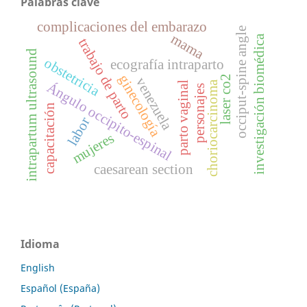
Palabras clave
complicaciones del embarazo
occiput-spine angle
mama
investigación biomédica
trabajo de parto
intrapartum ultrasound
obstetricia
ecografía intraparto
ginecología
laser co2
venezuela
choriocarcinoma
Ángulo occipito-espinal
parto vaginal
personajes
capacitación
labor
mujeres
caesarean section
Idioma
English
Español (España)