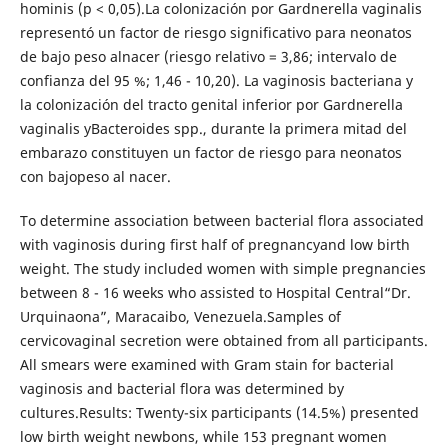
hominis (p < 0,05).La colonización por Gardnerella vaginalis
representó un factor de riesgo significativo para neonatos
de bajo peso alnacer (riesgo relativo = 3,86; intervalo de
confianza del 95 %; 1,46 - 10,20). La vaginosis bacteriana y
la colonización del tracto genital inferior por Gardnerella
vaginalis yBacteroides spp., durante la primera mitad del
embarazo constituyen un factor de riesgo para neonatos
con bajopeso al nacer.
To determine association between bacterial flora associated
with vaginosis during first half of pregnancyand low birth
weight. The study included women with simple pregnancies
between 8 - 16 weeks who assisted to Hospital Central“Dr.
Urquinaona”, Maracaibo, Venezuela.Samples of
cervicovaginal secretion were obtained from all participants.
All smears were examined with Gram stain for bacterial
vaginosis and bacterial flora was determined by
cultures.Results: Twenty-six participants (14.5%) presented
low birth weight newbons, while 153 pregnant women