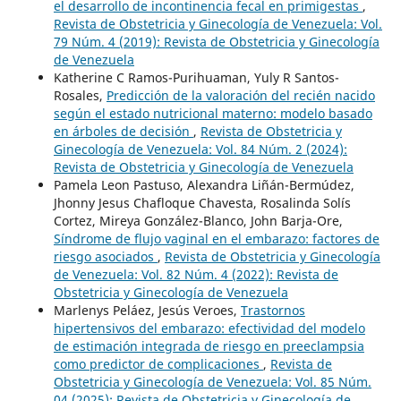
el desarrollo de incontinencia fecal en primigestas
,
Revista de Obstetricia y Ginecología de Venezuela: Vol.
79 Núm. 4 (2019): Revista de Obstetricia y Ginecología
de Venezuela
Katherine C Ramos-Purihuaman, Yuly R Santos-
Rosales,
Predicción de la valoración del recién nacido
según el estado nutricional materno: modelo basado
en árboles de decisión
,
Revista de Obstetricia y
Ginecología de Venezuela: Vol. 84 Núm. 2 (2024):
Revista de Obstetricia y Ginecología de Venezuela
Pamela Leon Pastuso, Alexandra Liñán-Bermúdez,
Jhonny Jesus Chafloque Chavesta, Rosalinda Solís
Cortez, Mireya González-Blanco, John Barja-Ore,
Síndrome de flujo vaginal en el embarazo: factores de
riesgo asociados
,
Revista de Obstetricia y Ginecología
de Venezuela: Vol. 82 Núm. 4 (2022): Revista de
Obstetricia y Ginecología de Venezuela
Marlenys Peláez, Jesús Veroes,
Trastornos
hipertensivos del embarazo: efectividad del modelo
de estimación integrada de riesgo en preeclampsia
como predictor de complicaciones
,
Revista de
Obstetricia y Ginecología de Venezuela: Vol. 85 Núm.
04 (2025): Revista de Obstetricia y Ginecología de