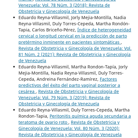
Venezuela: Vol. 78 Núm. 3 (2018): Revista de
Obstetricia y Ginecología de Venezuela
Eduardo Reyna-Villasmil, Jorly Mejia-Montilla, Nadia
Reyna-Villasmil, Duly Torres-Cepeda, Martha Rondón-
Tapia, Carlos Briceño-Pérez,
Índice de heterogeneidad
cervical o longitud cervical en la predicción de parto
pretérmino inminente en pacientes sintomáticas
,
Revista de Obstetricia y Ginecología de Venezuela: Vol.
81 Núm. 2 (2021): Revista de Obstetricia y Ginecología
de Venezuela
Eduardo Reyna-Villasmil, Martha Rondon-Tapía, Jorly
Mejia-Montilla, Nadia Reyna-Villasmil, Duly Torres-
Cepeda, Andreina Fernández-Ramírez,
Factores
predictivos del éxito del parto vaginal posterior a
cesárea
,
Revista de Obstetricia y Ginecología de
Venezuela: Vol. 79 Núm. 3 (2019): Revista de
Obstetricia y Ginecología de Venezuela
Eduardo Reyna-Villasmil, Duly Torres-Cepeda, Martha
Rondon-Tapia,
Peritonitis química aguda secundaria a
teratoma de ovario roto
,
Revista de Obstetricia y
Ginecología de Venezuela: Vol. 80 Núm. 3 (2020):
Revista de Obstetricia y Ginecología de Venezuela