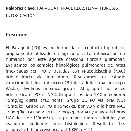
Palabras clave:
PARAQUAT, N-ACETILCISTEINA, FIBROSIS,
INTOXICACIÓN
Resumen
El Paraquat (PQ) es un herbicida de contacto bipiridilico
ampliamente utilizado en agricultura. La intoxicación en
humanos por este agente ocasiona fibrosis pulmonar.
Evaluamos los cambios histológicos pulmonares de ratas
intoxicadas con PQ y tratadas con N-aceticisteina (NAC)
administrada vía inhalatoria. Realizamos un estudio
experimental descriptivo con 25 ratas adultas, machos cepa
Wistar, divididas en cinco grupos. Al grupo I no se les
administro ni PQ ni NAC. Grupo II, recibió NAC inhalada a
15mg/kg diaria c/12 horas. Grupo III, PQ vía oral (VO)
15mg/kg. Grupo IV, PQ a 15mg/kg, por VO y a la hora NAC
150mg/kg. Grupo V, PQ a 15mg/kg, por VO y a las seis horas
NAC dosis de 150mg/kg. Los pulmones fueron extraídos y se
evaluaron mediante cortes histológicos. Resultados: Los
grupos I y II (supervivencia del 100%, n=10)