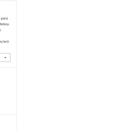
s para
Médica
).
c/arti