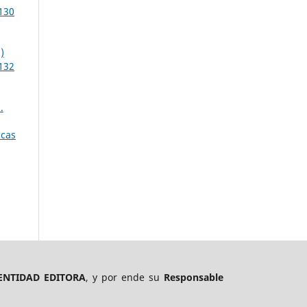
 130
)
 132
.
acas
ENTIDAD EDITORA
, y por ende su
Responsable