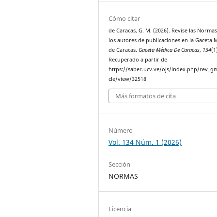
Cómo citar
de Caracas, G. M. (2026). Revise las Norma
los autores de publicaciones en la Gaceta 
de Caracas.
Gaceta Médica De Caracas
,
134
(1
Recuperado a partir de
https://saber.ucv.ve/ojs/index.php/rev_gm
cle/view/32518
Más formatos de cita
Número
Vol. 134 Núm. 1 (2026)
Sección
NORMAS
Licencia