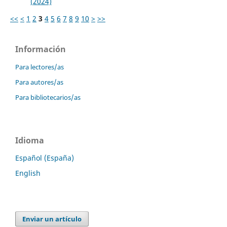
(2024)
<<
<
1
2
3
4
5
6
7
8
9
10
>
>>
Información
Para lectores/as
Para autores/as
Para bibliotecarios/as
Idioma
Español (España)
English
Enviar un artículo