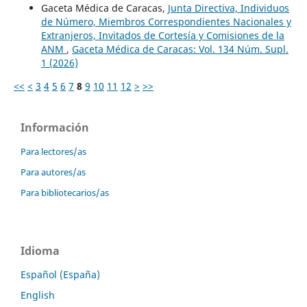
Gaceta Médica de Caracas,
Junta Directiva, Individuos
de Número, Miembros Correspondientes Nacionales y
Extranjeros, Invitados de Cortesía y Comisiones de la
ANM
,
Gaceta Médica de Caracas: Vol. 134 Núm. Supl.
1 (2026)
<<
<
3
4
5
6
7
8
9
10
11
12
>
>>
Información
Para lectores/as
Para autores/as
Para bibliotecarios/as
Idioma
Español (España)
English