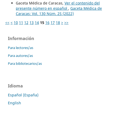
Gaceta Médica de Caracas,
Ver el contenido del
presente número en español
,
Gaceta Médica de
Caracas: Vol. 130 Núm. 2S (2022)
<<
<
10
11
12
13
14
15
16
17
18
>
>>
Información
Para lectores/as
Para autores/as
Para bibliotecarios/as
Idioma
Español (España)
English