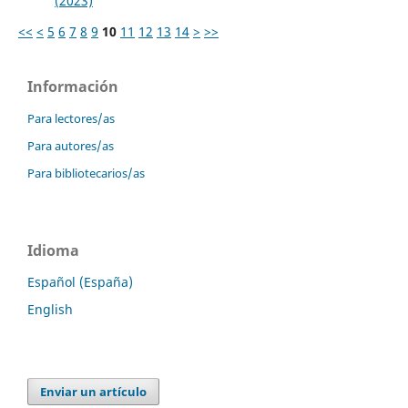
(2023)
<<
<
5
6
7
8
9
10
11
12
13
14
>
>>
Información
Para lectores/as
Para autores/as
Para bibliotecarios/as
Idioma
Español (España)
English
Enviar un artículo