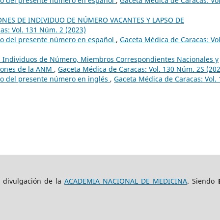
do del presente número en español
,
Gaceta Médica de Caracas: Vol
LONES DE INDIVIDUO DE NÚMERO VACANTES Y LAPSO DE
s: Vol. 131 Núm. 2 (2023)
do del presente número en español
,
Gaceta Médica de Caracas: Vol
a, Individuos de Número, Miembros Correspondientes Nacionales y
siones de la ANM
,
Gaceta Médica de Caracas: Vol. 130 Núm. 2S (202
do del presente número en inglés
,
Gaceta Médica de Caracas: Vol.
e divulgación de la
ACADEMIA NACIONAL DE MEDICINA
. Siendo