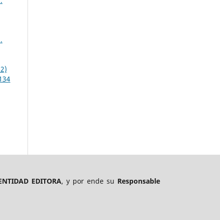
.
.
2)
 134
ENTIDAD EDITORA
, y por ende su
Responsable