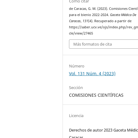
Cómo citar
de Caracas, G. M. (2023). Comisiones Cientí
para el bienio 2022-2024.
Gaceta Médica De
Caracas
,
131
(4). Recuperado a partir de
https://saber.ucv.ve/ojs/index.php/rev_gm
cle/view/27465
Más formatos de cita
Número
Vol. 131 Núm. 4 (2023)
Sección
COMISIONES CIENTÍFICAS
Licencia
Derechos de autor 2023 Gaceta Médic
Caracas