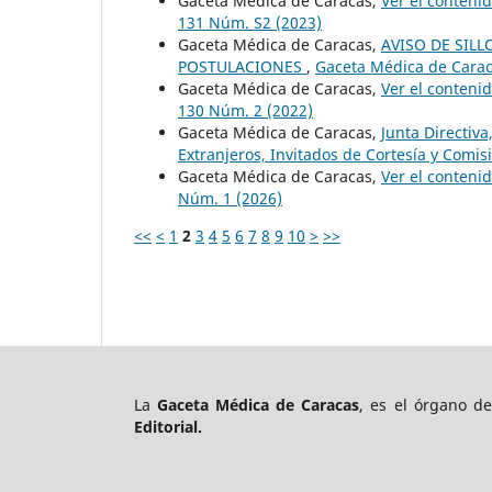
Gaceta Médica de Caracas,
Ver el conteni
131 Núm. S2 (2023)
Gaceta Médica de Caracas,
AVISO DE SIL
POSTULACIONES
,
Gaceta Médica de Caraca
Gaceta Médica de Caracas,
Ver el conteni
130 Núm. 2 (2022)
Gaceta Médica de Caracas,
Junta Directiv
Extranjeros, Invitados de Cortesía y Comi
Gaceta Médica de Caracas,
Ver el conteni
Núm. 1 (2026)
<<
<
1
2
3
4
5
6
7
8
9
10
>
>>
La
Gaceta Médica de Caracas
, es el órgano d
Editorial.