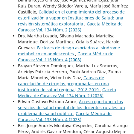
Ruiz Duran, Wendy Sidedor Varela, María José Ramírez
Castillejo,
Calidad en el cumplimiento del proceso de
esterilización a vapor en Instituciones de Salud: una
revisión sistemática exploratoria
,
Gaceta Médica de
Caracas: Vol. 134 Núm. 2 (2026)
Drs. Martha Lozada, Silvana Machado, Marielisa
Manrique, Doritza Martínez, Odalis Suárez, Harold
Guevara,
Factores de riesgo asociados al síndrome
metabólico en adolescentes
,
Gaceta Médica de
Caracas: Vol. 116 Núm. 4 (2008)
Brayan Stevenn Domínguez, Martha Luz Socarras,
Arleidys Patricia Herrera, Paola Andrea Diaz, Zulma
María Manotas, Víctor Luis Diaz,
Causas de
cancelación de cirugías programadas en una
institución de salud regional, 2018-2019
,
Gaceta
Médica de Caracas: Vol. 134 Núm. 2 (2026)
Edwin Gustavo Estrada Araoz,
Acceso oportuno a los
servicios de salud mental de los docentes rurales: un
problema de salud pública
,
Gaceta Médica de
Caracas: Vol. 133 Núm. 4 (2025)
Brs. Jorge Andrés Montoya-Céspedes, Carolina Arango
Pérez, Andrés Gaviria-Mendoza, César Augusto Mejía-