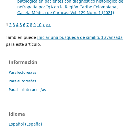
patológica en pacientes con diagnóstico histológico de
nefropatía por IgA en la Región Caribe Colombiana
,
Gaceta Médica de Caracas: Vol. 129 Núm. 1 (2021)
1
2
3
4
5
6
7
8
9
10
>
>>
También puede
Iniciar una búsqueda de similitud avanzada
para este artículo.
Información
Para lectores/as
Para autores/as
Para bibliotecarios/as
Idioma
Español (España)