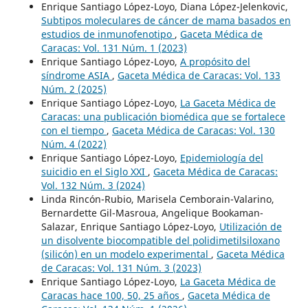
Enrique Santiago López-Loyo, Diana López-Jelenkovic,
Subtipos moleculares de cáncer de mama basados en
estudios de inmunofenotipo
,
Gaceta Médica de
Caracas: Vol. 131 Núm. 1 (2023)
Enrique Santiago López-Loyo,
A propósito del
síndrome ASIA
,
Gaceta Médica de Caracas: Vol. 133
Núm. 2 (2025)
Enrique Santiago López-Loyo,
La Gaceta Médica de
Caracas: una publicación biomédica que se fortalece
con el tiempo
,
Gaceta Médica de Caracas: Vol. 130
Núm. 4 (2022)
Enrique Santiago López-Loyo,
Epidemiología del
suicidio en el Siglo XXI
,
Gaceta Médica de Caracas:
Vol. 132 Núm. 3 (2024)
Linda Rincón-Rubio, Marisela Cemborain-Valarino,
Bernardette Gil-Masroua, Angelique Bookaman-
Salazar, Enrique Santiago López-Loyo,
Utilización de
un disolvente biocompatible del polidimetilsiloxano
(silicón) en un modelo experimental
,
Gaceta Médica
de Caracas: Vol. 131 Núm. 3 (2023)
Enrique Santiago López-Loyo,
La Gaceta Médica de
Caracas hace 100, 50, 25 años
,
Gaceta Médica de