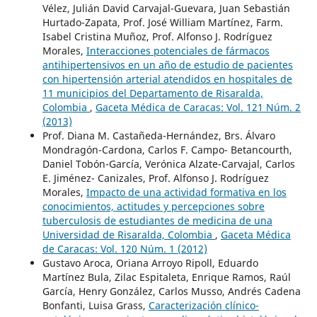
Vélez, Julián David Carvajal-Guevara, Juan Sebastián
Hurtado-Zapata, Prof. José William Martínez, Farm.
Isabel Cristina Muñoz, Prof. Alfonso J. Rodríguez
Morales,
Interacciones potenciales de fármacos
antihipertensivos en un año de estudio de pacientes
con hipertensión arterial atendidos en hospitales de
11 municipios del Departamento de Risaralda,
Colombia
,
Gaceta Médica de Caracas: Vol. 121 Núm. 2
(2013)
Prof. Diana M. Castañeda-Hernández, Brs. Álvaro
Mondragón-Cardona, Carlos F. Campo- Betancourth,
Daniel Tobón-García, Verónica Alzate-Carvajal, Carlos
E. Jiménez- Canizales, Prof. Alfonso J. Rodríguez
Morales,
Impacto de una actividad formativa en los
conocimientos, actitudes y percepciones sobre
tuberculosis de estudiantes de medicina de una
Universidad de Risaralda, Colombia
,
Gaceta Médica
de Caracas: Vol. 120 Núm. 1 (2012)
Gustavo Aroca, Oriana Arroyo Ripoll, Eduardo
Martínez Bula, Zilac Espitaleta, Enrique Ramos, Raúl
García, Henry González, Carlos Musso, Andrés Cadena
Bonfanti, Luisa Grass,
Caracterización clínico-