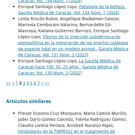
Caracas: Vol. 134 Núm. 1 (2026)
Enrique Santiago López-Loyo,
Patología de la belleza
,
Gaceta Médica de Caracas: Vol. 134 Núm. 1 (2026)
Linda Rincón-Rubio, Angelique Bookaman-Salazar,
Marisela Cemborain-Valarino, Bernardette Gil-
Masroua, Katiana Gutierrez-Barrozo, Enrique Santiago
López-Loyo,
Efectos de la inyección subdérmica de
pentoxifilina en la integración de los injertos cutáneos
de espesor total en un modelo animal
,
Gaceta Médica
de Caracas: Vol. 131 Núm. 3 (2023)
Enrique Santiago López-Loyo,
La Gaceta Médica de
Caracas hace 100, 50, 25 años
,
Gaceta Médica de
Caracas: Vol. 130 Núm. 3 (2022)
<<
<
1
2
3
4
5
6
7
>
>>
Artículos similares
Freiser Eceomo Cruz Mosquera, María Camila Murillo,
Jader Darío Gómez Caicedo, Yolima Rodríguez Gómez,
Claudia Lorena Perlaza, Anisbed Naranjo Rojas,
Inhibidores de la TMPRSS2 en el tratamiento de