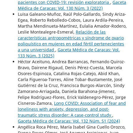
pacientes con COVID-19: revisión exploratoria
,
Gaceta
Médica de Caracas: Vol. 130 Núm. 3 (2022)
Luisa Galeano-Muñoz, Raúl Polo-Gallardo, Sindy Ariza-
Egea, Roberto Rebolledo-Cobos, Laura Ardila-Pereira,
Martha Mendinueta-Martínez, Eulalia Amador-Rodero,
Leslie Montealegre-Esmeral,
Relación de las
características antropométricas y síndrome de ovario
poliquístico en mujeres en edad fértil pertenecientes
a una universidad
,
Gaceta Médica de Caracas: Vol.
133 Núm. 3 (2025)
Héctor Aceituno, Andrea Barrancas, Fernando Quiroz-
Bravo, Dairene Rigaud, Denis Pérez-Cuesta, Marcela
Osores-Espinoza, Catalina Rojas-Catejo, Abid Khan,
Carla Figueroa-Torres, Aline Tobar-Bustamente, José
Gutiérrez de la Cruz, Francisca Burgos-Alarcón, Sindy
Zamorano-Arriagada, Daniela Barahona-Jimenez,
Felipe Rodríguez-Flores, Erick Valdenegro-Pérez, Jorge
Cisneros-Zamora,
Long COVID: Association of fear and
loneliness with anxiety, depression, and post-
traumatic stress disorder: A case-control study
,
Gaceta Médica de Caracas: Vol. 132 Núm. S1 (2024)
Angélica Roca Pérez, María Isabel Gina Cuello Orozco,
Danna Reyes Olmos, José Agamez Arciniegas, Juan