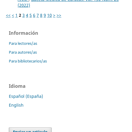
(2022)
<<
<
1
2
3
4
5
6
7
8
9
10
>
>>
Información
Para lectores/as
Para autores/as
Para bibliotecarios/as
Idioma
Español (España)
English
Enviar un artículo