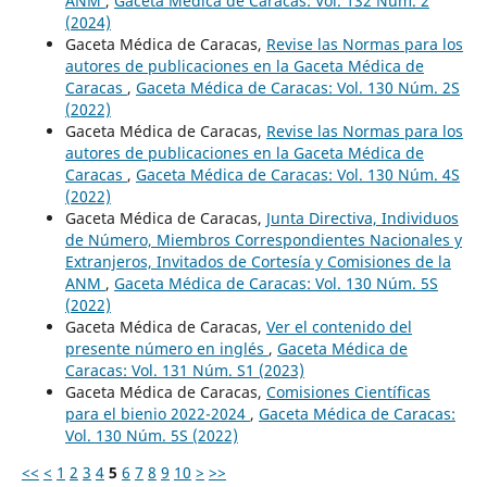
ANM
,
Gaceta Médica de Caracas: Vol. 132 Núm. 2
(2024)
Gaceta Médica de Caracas,
Revise las Normas para los
autores de publicaciones en la Gaceta Médica de
Caracas
,
Gaceta Médica de Caracas: Vol. 130 Núm. 2S
(2022)
Gaceta Médica de Caracas,
Revise las Normas para los
autores de publicaciones en la Gaceta Médica de
Caracas
,
Gaceta Médica de Caracas: Vol. 130 Núm. 4S
(2022)
Gaceta Médica de Caracas,
Junta Directiva, Individuos
de Número, Miembros Correspondientes Nacionales y
Extranjeros, Invitados de Cortesía y Comisiones de la
ANM
,
Gaceta Médica de Caracas: Vol. 130 Núm. 5S
(2022)
Gaceta Médica de Caracas,
Ver el contenido del
presente número en inglés
,
Gaceta Médica de
Caracas: Vol. 131 Núm. S1 (2023)
Gaceta Médica de Caracas,
Comisiones Científicas
para el bienio 2022-2024
,
Gaceta Médica de Caracas:
Vol. 130 Núm. 5S (2022)
<<
<
1
2
3
4
5
6
7
8
9
10
>
>>