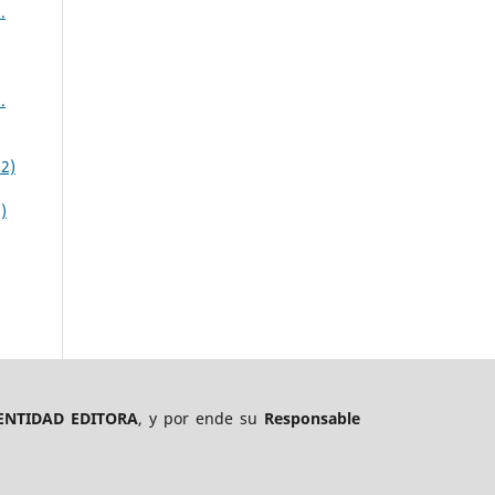
.
.
2)
)
ENTIDAD EDITORA
, y por ende su
Responsable