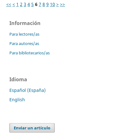
<<
<
1
2
3
4
5
6
7
8
9
10
>
>>
Información
Para lectores/as
Para autores/as
Para bibliotecarios/as
Idioma
Español (España)
English
Enviar un artículo