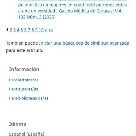
poliquístico en mujeres en edad fértil pertenecientes
a una universidad
,
Gaceta Médica de Caracas: Vol.
133 Núm. 3 (2025)
1
2
3
4
5
6
7
8
9
10
>
>>
También puede
Iniciar una búsqueda de similitud avanzada
para este artículo.
Información
Para lectores/as
Para autores/as
Para bibliotecarios/as
Idioma
Español (España)