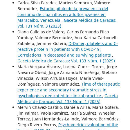
Carlos Silva Paredes, Marien Semprun, Valmore
Bermúdez,
Estudio piloto de la prevalencia del
consumo de cigarrillos en adultos jóvenes en
Maracaibo, Venezuela
,
Gaceta Médica de Caracas:
Vol. 131 Núm. 3 (2023)
Diana Callejas de Valero, Carlos Fernando Pilco
Yambay, Valmore Bermúdez, Ana-Karina Carbonell-
Zabaleta, Jennifer Gotera,
D-Dimer, platelets and C-
reactive protein in patients with COVID-19:
Correlations in deceased and surviving patients
,
Gaceta Médica de Caracas: Vol. 133 Núm. 1 (2025)
María Vergara-Álvarez, Lorena Cudris-Torres, Jorge
Navarro-Obeid, Jorge Armando Niño-Vega, Stefano
Vinaccia, Wilson Arrubla Hoyos, María Vivas-
Domínguez, Valmore Bermúdez,
Time of therapeutic
experience and secondary traumatic stress in
psychologists dedicated to clinical practice
,
Gaceta
Médica de Caracas: Vol. 133 Núm. 1 (2025)
Mervin Chávez-Castillo, Daniela Ariza, María Gotera,
Jim Palmar, Paola Ramírez, María Suárez, Wheeler
Torrez, Juan Hernández-Lalinde, Valmore Bermúdez,
Diego Rivera-Porras,
Psychometric evaluation of the