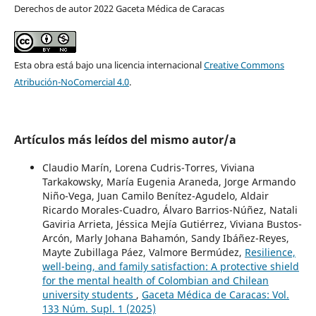
Derechos de autor 2022 Gaceta Médica de Caracas
Esta obra está bajo una licencia internacional
Creative Commons
Atribución-NoComercial 4.0
.
Artículos más leídos del mismo autor/a
Claudio Marín, Lorena Cudris-Torres, Viviana
Tarkakowsky, María Eugenia Araneda, Jorge Armando
Niño-Vega, Juan Camilo Benítez-Agudelo, Aldair
Ricardo Morales-Cuadro, Álvaro Barrios-Núñez, Natali
Gaviria Arrieta, Jéssica Mejía Gutiérrez, Viviana Bustos-
Arcón, Marly Johana Bahamón, Sandy Ibáñez-Reyes,
Mayte Zubillaga Páez, Valmore Bermúdez,
Resilience,
well-being, and family satisfaction: A protective shield
for the mental health of Colombian and Chilean
university students
,
Gaceta Médica de Caracas: Vol.
133 Núm. Supl. 1 (2025)