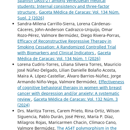
Spanish DASS-21 among Venezuelan medical
students: Internal consistency and three-factor
structure
,
Gaceta Médica de Caracas: Vol. 134 Núm.
Supl. 2 (2026)
Sandra-Milena Carrillo-Sierra, Lorena Cárdenas-
Cáceres, John-Anderson Cadrazco-Urquijo, Omar
Rozo-Pérez, Valmore Bermúdez, Diego Rivera-Porras,
Efficacy of Reconstructive Regressive Therapy in
Smoking Cessation: A Randomized Controlled Trial
with Biomarkers and Clinical Indicators
,
Gaceta
Médica de Caracas: Vol. 134 Núm. 1 (2026)
Lorena Cudris-Torres, Liliana Silvera Torres, Mauricio
José Núñez-Delgado, Lilian Danielle Bolaño Acosta,
Maira A. López-Castellar, Álvaro Barrios-Núñez, Jorge
Armando Niño-Vega, Valmore Bermúdez,
Effectiveness
of cognitive behavioral therapy in women with breast
cancer with depression and/or anxiety: A systematic
review
,
Gaceta Médica de Caracas: Vol. 132 Núm. 3
(2024)
Drs. Maritza Torres, Carem Prieto, Rina Ortiz, Wilson
Siguencia, Pablo Durán, José Pérez, María P. Díaz,
Milagros Rojas, Maricarmen Chacin, Clímaco Cano,
Valmore Bermúdez,
The A54T polymorphism in the