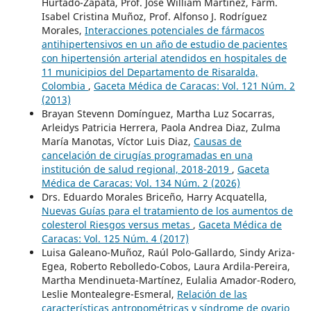
Hurtado-Zapata, Prof. José William Martínez, Farm.
Isabel Cristina Muñoz, Prof. Alfonso J. Rodríguez
Morales,
Interacciones potenciales de fármacos
antihipertensivos en un año de estudio de pacientes
con hipertensión arterial atendidos en hospitales de
11 municipios del Departamento de Risaralda,
Colombia
,
Gaceta Médica de Caracas: Vol. 121 Núm. 2
(2013)
Brayan Stevenn Domínguez, Martha Luz Socarras,
Arleidys Patricia Herrera, Paola Andrea Diaz, Zulma
María Manotas, Víctor Luis Diaz,
Causas de
cancelación de cirugías programadas en una
institución de salud regional, 2018-2019
,
Gaceta
Médica de Caracas: Vol. 134 Núm. 2 (2026)
Drs. Eduardo Morales Briceño, Harry Acquatella,
Nuevas Guías para el tratamiento de los aumentos de
colesterol Riesgos versus metas
,
Gaceta Médica de
Caracas: Vol. 125 Núm. 4 (2017)
Luisa Galeano-Muñoz, Raúl Polo-Gallardo, Sindy Ariza-
Egea, Roberto Rebolledo-Cobos, Laura Ardila-Pereira,
Martha Mendinueta-Martínez, Eulalia Amador-Rodero,
Leslie Montealegre-Esmeral,
Relación de las
características antropométricas y síndrome de ovario