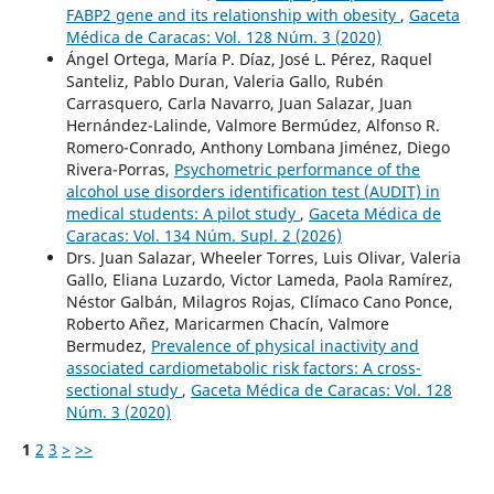
FABP2 gene and its relationship with obesity
,
Gaceta
Médica de Caracas: Vol. 128 Núm. 3 (2020)
Ángel Ortega, María P. Díaz, José L. Pérez, Raquel
Santeliz, Pablo Duran, Valeria Gallo, Rubén
Carrasquero, Carla Navarro, Juan Salazar, Juan
Hernández-Lalinde, Valmore Bermúdez, Alfonso R.
Romero-Conrado, Anthony Lombana Jiménez, Diego
Rivera-Porras,
Psychometric performance of the
alcohol use disorders identification test (AUDIT) in
medical students: A pilot study
,
Gaceta Médica de
Caracas: Vol. 134 Núm. Supl. 2 (2026)
Drs. Juan Salazar, Wheeler Torres, Luis Olivar, Valeria
Gallo, Eliana Luzardo, Victor Lameda, Paola Ramírez,
Néstor Galbán, Milagros Rojas, Clímaco Cano Ponce,
Roberto Añez, Maricarmen Chacín, Valmore
Bermudez,
Prevalence of physical inactivity and
associated cardiometabolic risk factors: A cross-
sectional study
,
Gaceta Médica de Caracas: Vol. 128
Núm. 3 (2020)
1
2
3
>
>>