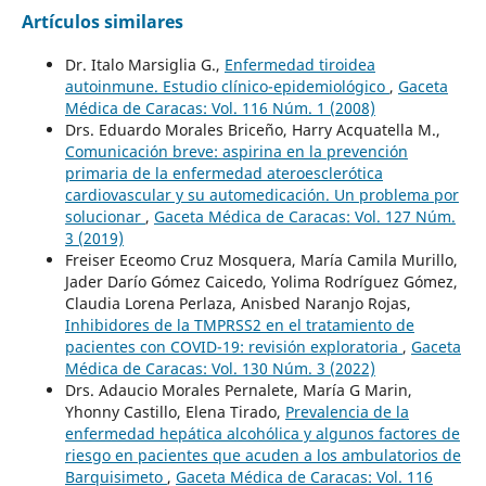
Artículos similares
Dr. Italo Marsiglia G.,
Enfermedad tiroidea
autoinmune. Estudio clínico-epidemiológico
,
Gaceta
Médica de Caracas: Vol. 116 Núm. 1 (2008)
Drs. Eduardo Morales Briceño, Harry Acquatella M.,
Comunicación breve: aspirina en la prevención
primaria de la enfermedad ateroesclerótica
cardiovascular y su automedicación. Un problema por
solucionar
,
Gaceta Médica de Caracas: Vol. 127 Núm.
3 (2019)
Freiser Eceomo Cruz Mosquera, María Camila Murillo,
Jader Darío Gómez Caicedo, Yolima Rodríguez Gómez,
Claudia Lorena Perlaza, Anisbed Naranjo Rojas,
Inhibidores de la TMPRSS2 en el tratamiento de
pacientes con COVID-19: revisión exploratoria
,
Gaceta
Médica de Caracas: Vol. 130 Núm. 3 (2022)
Drs. Adaucio Morales Pernalete, María G Marin,
Yhonny Castillo, Elena Tirado,
Prevalencia de la
enfermedad hepática alcohólica y algunos factores de
riesgo en pacientes que acuden a los ambulatorios de
Barquisimeto
,
Gaceta Médica de Caracas: Vol. 116