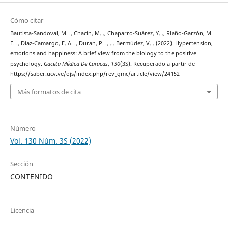
Cómo citar
Bautista-Sandoval, M. ., Chacín, M. ., Chaparro-Suárez, Y. ., Riaño-Garzón, M.
E. ., Díaz-Camargo, E. A. ., Duran, P. ., … Bermúdez, V. . (2022). Hypertension,
emotions and happiness: A brief view from the biology to the positive
psychology.
Gaceta Médica De Caracas
,
130
(3S). Recuperado a partir de
https://saber.ucv.ve/ojs/index.php/rev_gmc/article/view/24152
Más formatos de cita
Número
Vol. 130 Núm. 3S (2022)
Sección
CONTENIDO
Licencia