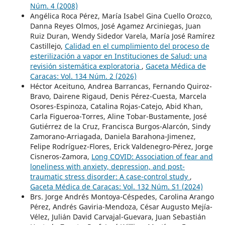
Núm. 4 (2008)
Angélica Roca Pérez, María Isabel Gina Cuello Orozco,
Danna Reyes Olmos, José Agamez Arciniegas, Juan
Ruiz Duran, Wendy Sidedor Varela, María José Ramírez
Castillejo,
Calidad en el cumplimiento del proceso de
esterilización a vapor en Instituciones de Salud: una
revisión sistemática exploratoria
,
Gaceta Médica de
Caracas: Vol. 134 Núm. 2 (2026)
Héctor Aceituno, Andrea Barrancas, Fernando Quiroz-
Bravo, Dairene Rigaud, Denis Pérez-Cuesta, Marcela
Osores-Espinoza, Catalina Rojas-Catejo, Abid Khan,
Carla Figueroa-Torres, Aline Tobar-Bustamente, José
Gutiérrez de la Cruz, Francisca Burgos-Alarcón, Sindy
Zamorano-Arriagada, Daniela Barahona-Jimenez,
Felipe Rodríguez-Flores, Erick Valdenegro-Pérez, Jorge
Cisneros-Zamora,
Long COVID: Association of fear and
loneliness with anxiety, depression, and post-
traumatic stress disorder: A case-control study
,
Gaceta Médica de Caracas: Vol. 132 Núm. S1 (2024)
Brs. Jorge Andrés Montoya-Céspedes, Carolina Arango
Pérez, Andrés Gaviria-Mendoza, César Augusto Mejía-
Vélez, Julián David Carvajal-Guevara, Juan Sebastián