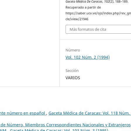
Gaceta Médica De Caracas
,
102
(2), 188–189.
Recuperado a partir de
https://saber.ucv.ve/ojs/index.php/rev_gm
cle/view/21946
Más formatos de cita
Número
Vol. 102 Núm. 2 (1994)
Sección
VARIOS
sente número en español
,
Gaceta Médica de Caracas: Vol. 118 Núm.
os de Número, Miembros Correspondientes Nacionales y Extranjeros
 ANM
,
Gaceta Médica de Caracas: Vol. 103 Núm. 3 (1995)