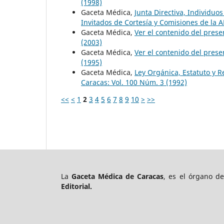
(1998)
Gaceta Médica,
Junta Directiva, Individu
Invitados de Cortesía y Comisiones de la
Gaceta Médica,
Ver el contenido del pre
(2003)
Gaceta Médica,
Ver el contenido del pres
(1995)
Gaceta Médica,
Ley Orgánica, Estatuto y 
Caracas: Vol. 100 Núm. 3 (1992)
<<
<
1
2
3
4
5
6
7
8
9
10
>
>>
La
Gaceta Médica de Caracas
, es el órgano d
Editorial.