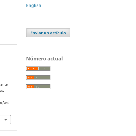
English
Enviar un artículo
Número actual
sente
as
,
c/arti