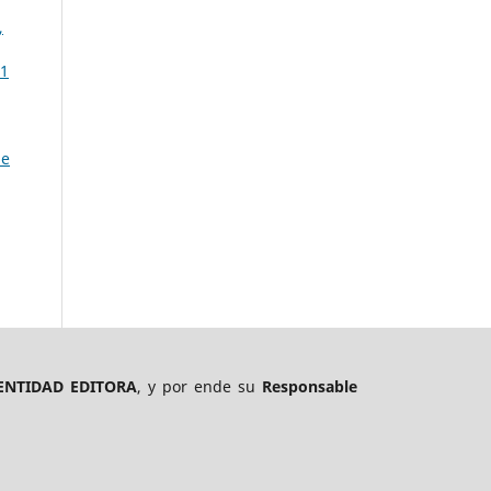
,
 1
de
ENTIDAD EDITORA
, y por ende su
Responsable