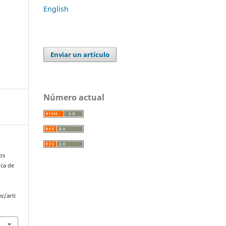
English
Enviar un artículo
Número actual
os
ica de
c/arti