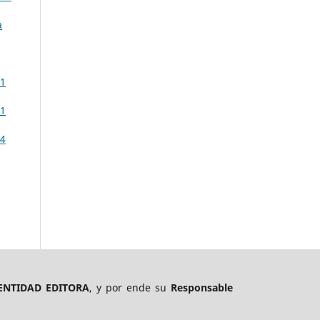
a
 1
 1
 4
ENTIDAD EDITORA
, y por ende su
Responsable