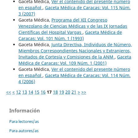
Gaceta Médica,
Ver el contenido del presente número
en español
,
Gaceta Médica de Caracas: Vol. 115 Núm.
3 (2007)
Gaceta Médica,
Programa del XII Congreso
Venezolano de Ciencias Médicas y de las IX Jornadas
Científicas del Hospital Vargas
,
Gaceta Médica de
Caracas: Vol. 101 Núm. 1 (1993)
Gaceta Médica,
Junta Directiva, Individuos de Número,
Miembros Correspondientes Nacionales y Extranjeros,
Invitados de Cortesía y Comisiones de la ANM
,
Gaceta
Médica de Caracas: Vol. 109 Núm. 1 (2001)
Gaceta Médica,
Ver el contenido del presente número
en español
,
Gaceta Médica de Caracas: Vol. 114 Núm.
4 (2006)
<<
<
12
13
14
15
16
17
18
19
20
21
>
>>
Información
Para lectores/as
Para autores/as