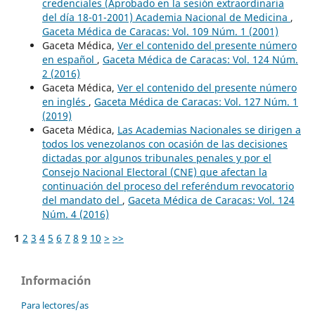
credenciales (Aprobado en la sesión extraordinaria
del día 18-01-2001) Academia Nacional de Medicina
,
Gaceta Médica de Caracas: Vol. 109 Núm. 1 (2001)
Gaceta Médica,
Ver el contenido del presente número
en español
,
Gaceta Médica de Caracas: Vol. 124 Núm.
2 (2016)
Gaceta Médica,
Ver el contenido del presente número
en inglés
,
Gaceta Médica de Caracas: Vol. 127 Núm. 1
(2019)
Gaceta Médica,
Las Academias Nacionales se dirigen a
todos los venezolanos con ocasión de las decisiones
dictadas por algunos tribunales penales y por el
Consejo Nacional Electoral (CNE) que afectan la
continuación del proceso del referéndum revocatorio
del mandato del
,
Gaceta Médica de Caracas: Vol. 124
Núm. 4 (2016)
1
2
3
4
5
6
7
8
9
10
>
>>
Información
Para lectores/as