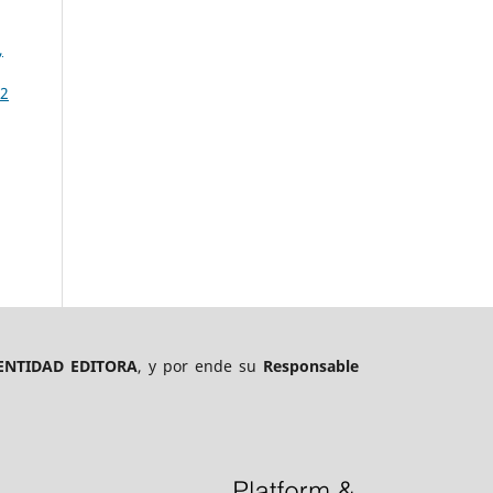
,
 2
ENTIDAD EDITORA
, y por ende su
Responsable