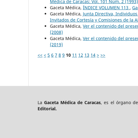
Médica de Caracas: Vol. 101 Núm. 2 (1993)
Gaceta Médica,
ÍNDICE VOLUMEN 113
,
Ga
Gaceta Médica,
Junta Directiva, Individu
Invitados de Cortesía y Comisiones de la
Gaceta Médica,
Ver el contenido del pre
(2008)
Gaceta Médica,
Ver el contenido del pres
(2019)
<<
<
5
6
7
8
9
10
11
12
13
14
>
>>
La
Gaceta Médica de Caracas
, es el órgano d
Editorial.