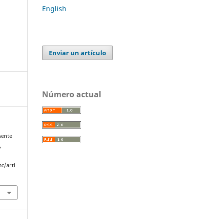
English
Enviar un artículo
Número actual
sente
s
,
c/arti