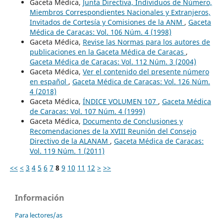
Gaceta Médica,
Junta Directiva, Individuos de Número,
Miembros Correspondientes Nacionales y Extranjeros,
Invitados de Cortesía y Comisiones de la ANM
,
Gaceta
Médica de Caracas: Vol. 106 Núm. 4 (1998)
Gaceta Médica,
Revise las Normas para los autores de
publicaciones en la Gaceta Médica de Caracas
,
Gaceta Médica de Caracas: Vol. 112 Núm. 3 (2004)
Gaceta Médica,
Ver el contenido del presente número
en español
,
Gaceta Médica de Caracas: Vol. 126 Núm.
4 (2018)
Gaceta Médica,
ÍNDICE VOLUMEN 107
,
Gaceta Médica
de Caracas: Vol. 107 Núm. 4 (1999)
Gaceta Médica,
Documento de Conclusiones y
Recomendaciones de la XVIII Reunión del Consejo
Directivo de la ALANAM
,
Gaceta Médica de Caracas:
Vol. 119 Núm. 1 (2011)
<<
<
3
4
5
6
7
8
9
10
11
12
>
>>
Información
Para lectores/as