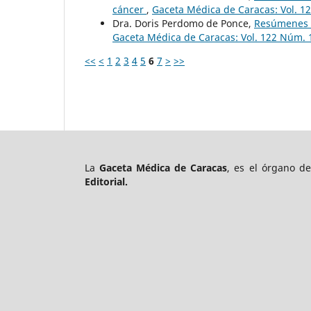
cáncer
,
Gaceta Médica de Caracas: Vol. 1
Dra. Doris Perdomo de Ponce,
Resúmenes d
Gaceta Médica de Caracas: Vol. 122 Núm. 
<<
<
1
2
3
4
5
6
7
>
>>
La
Gaceta Médica de Caracas
, es el órgano d
Editorial.