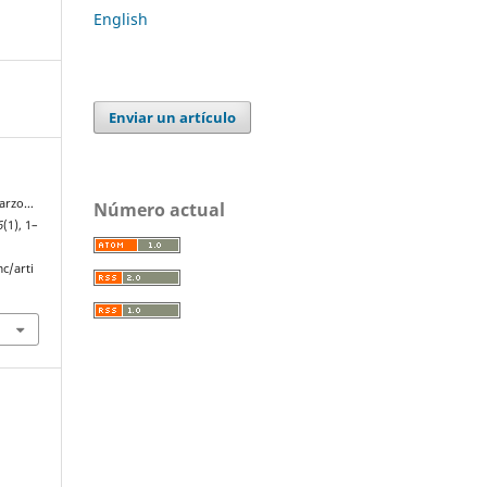
English
Enviar un artículo
marzo…
Número actual
6
(1), 1–
c/arti