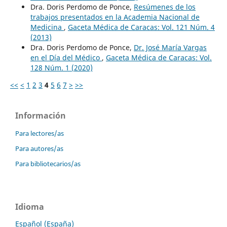
Dra. Doris Perdomo de Ponce,
Resúmenes de los
trabajos presentados en la Academia Nacional de
Medicina
,
Gaceta Médica de Caracas: Vol. 121 Núm. 4
(2013)
Dra. Doris Perdomo de Ponce,
Dr. José María Vargas
en el Día del Médico
,
Gaceta Médica de Caracas: Vol.
128 Núm. 1 (2020)
<<
<
1
2
3
4
5
6
7
>
>>
Información
Para lectores/as
Para autores/as
Para bibliotecarios/as
Idioma
Español (España)