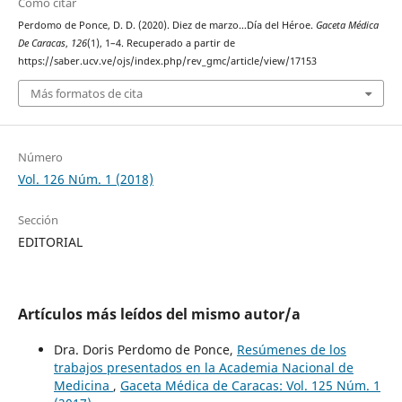
Cómo citar
Perdomo de Ponce, D. D. (2020). Diez de marzo…Día del Héroe.
Gaceta Médica
De Caracas
,
126
(1), 1–4. Recuperado a partir de
https://saber.ucv.ve/ojs/index.php/rev_gmc/article/view/17153
Más formatos de cita
Número
Vol. 126 Núm. 1 (2018)
Sección
EDITORIAL
Artículos más leídos del mismo autor/a
Dra. Doris Perdomo de Ponce,
Resúmenes de los
trabajos presentados en la Academia Nacional de
Medicina
,
Gaceta Médica de Caracas: Vol. 125 Núm. 1